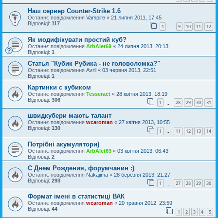
Наш сервер Counter-Strike 1.6
Останнє повідомлення
Vampire
«
21 липня 2011, 17:45
Відповіді:
117
1
9
10
11
12
…
Як модифікувати простий куб?
Останнє повідомлення
ArbAlet69
«
24 липня 2013, 20:13
Відповіді:
1
Статья "Кубик Рубика - не головоломка?"
Останнє повідомлення
Avril
«
03 червня 2013, 22:51
Відповіді:
1
Картинки с кубиком
Останнє повідомлення
Tesseract
«
28 квітня 2013, 18:19
Відповіді:
306
1
28
29
30
31
…
швидкубери мають талант
Останнє повідомлення
wcaroman
«
27 квітня 2013, 10:55
Відповіді:
130
1
11
12
13
14
…
Потрібні акумулятори)
Останнє повідомлення
ArbAlet69
«
03 квітня 2013, 06:43
Відповіді:
2
С Днем Рождения, форумчанин :)
Останнє повідомлення
Nakajima
«
28 березня 2013, 21:27
Відповіді:
293
1
27
28
29
30
…
Формат імені в статистиці ВАК
Останнє повідомлення
wcaroman
«
20 травня 2012, 23:59
Відповіді:
44
1
2
3
4
5