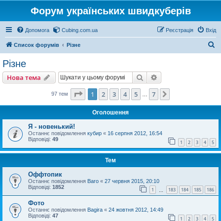
Форум українських швидкуберів
Допомога
Cubing.com.ua
Реєстрація
Вхід
П
Список форумів
Різне
о
Різне
ш
Пошук
Розширений пошу
Нова тема
у
к
Сторінка
1
з
7
1
2
3
4
5
7
Далі
97 тем
…
Оголошення
Я - новенький!
Останнє повідомлення
кубир
«
16 серпня 2012, 16:54
Відповіді:
49
1
2
3
4
5
Тем
Оффтопик
Останнє повідомлення
Baro
«
27 червня 2015, 20:10
Відповіді:
1852
1
183
184
185
186
…
Фото
Останнє повідомлення
Bagira
«
24 жовтня 2012, 14:49
Відповіді:
47
1
2
3
4
5