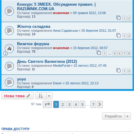
Конкурс 5 ЗМЕЕК. Обсуждение правил. |
RAZUMNIK.COM.UA
Останнє повідомлення
wcaroman
«
09 травня 2012, 13:06
Відповіді:
13
1
2
Жіноча складова
Останнє повідомлення
Анна Садовська
«
25 березня 2012, 01:07
Відповіді:
19
1
2
Визитки форума
Останнє повідомлення
wcaroman
«
15 березня 2012, 00:57
Відповіді:
78
1
5
6
7
8
…
День Святого Валентина (2012)
Останнє повідомлення
MediaPortal
«
15 лютого 2012, 07:45
Відповіді:
11
1
2
yoyo
Останнє повідомлення
Daner
«
02 лютого 2012, 22:13
Відповіді:
8
Нова тема
Сторінка
1
з
7
1
2
3
4
5
7
Далі
97 тем
…
Перейти
ПРАВА ДОСТУПУ