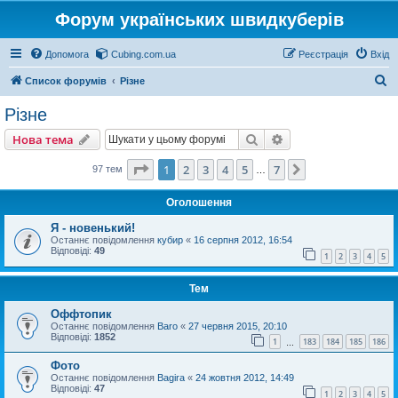
Форум українських швидкуберів
Допомога
Cubing.com.ua
Реєстрація
Вхід
П
Список форумів
Різне
о
Різне
ш
Пошук
Розширений пошу
Нова тема
у
к
Сторінка
1
з
7
1
2
3
4
5
7
Далі
97 тем
…
Оголошення
Я - новенький!
Останнє повідомлення
кубир
«
16 серпня 2012, 16:54
Відповіді:
49
1
2
3
4
5
Тем
Оффтопик
Останнє повідомлення
Baro
«
27 червня 2015, 20:10
Відповіді:
1852
1
183
184
185
186
…
Фото
Останнє повідомлення
Bagira
«
24 жовтня 2012, 14:49
Відповіді:
47
1
2
3
4
5