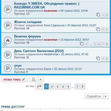
Конкурс 5 ЗМЕЕК. Обсуждение правил. |
RAZUMNIK.COM.UA
Останнє повідомлення
wcaroman
«
09 травня 2012, 13:06
Відповіді:
13
1
2
Жіноча складова
Останнє повідомлення
Анна Садовська
«
25 березня 2012, 01:07
Відповіді:
19
1
2
Визитки форума
Останнє повідомлення
wcaroman
«
15 березня 2012, 00:57
Відповіді:
78
1
5
6
7
8
…
День Святого Валентина (2012)
Останнє повідомлення
MediaPortal
«
15 лютого 2012, 07:45
Відповіді:
11
1
2
yoyo
Останнє повідомлення
Daner
«
02 лютого 2012, 22:13
Відповіді:
8
Нова тема
Сторінка
1
з
7
1
2
3
4
5
7
Далі
97 тем
…
Перейти
ПРАВА ДОСТУПУ