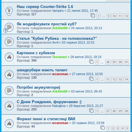
Наш сервер Counter-Strike 1.6
Останнє повідомлення
Vampire
«
21 липня 2011, 17:45
Відповіді:
117
1
9
10
11
12
…
Як модифікувати простий куб?
Останнє повідомлення
ArbAlet69
«
24 липня 2013, 20:13
Відповіді:
1
Статья "Кубик Рубика - не головоломка?"
Останнє повідомлення
Avril
«
03 червня 2013, 22:51
Відповіді:
1
Картинки с кубиком
Останнє повідомлення
Tesseract
«
28 квітня 2013, 18:19
Відповіді:
306
1
28
29
30
31
…
швидкубери мають талант
Останнє повідомлення
wcaroman
«
27 квітня 2013, 10:55
Відповіді:
130
1
11
12
13
14
…
Потрібні акумулятори)
Останнє повідомлення
ArbAlet69
«
03 квітня 2013, 06:43
Відповіді:
2
С Днем Рождения, форумчанин :)
Останнє повідомлення
Nakajima
«
28 березня 2013, 21:27
Відповіді:
293
1
27
28
29
30
…
Формат імені в статистиці ВАК
Останнє повідомлення
wcaroman
«
20 травня 2012, 23:59
Відповіді:
44
1
2
3
4
5