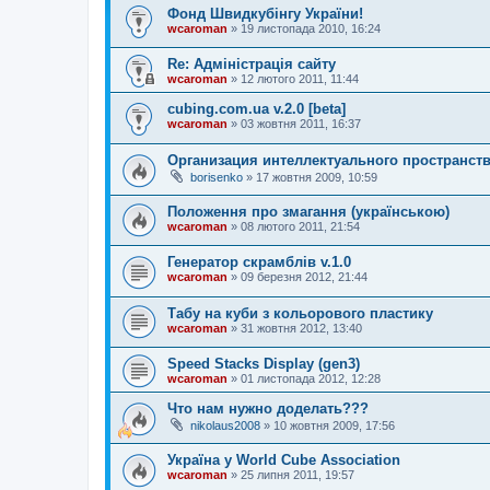
Фонд Швидкубінгу України!
wcaroman
»
19 листопада 2010, 16:24
Re: Адміністрація сайту
wcaroman
»
12 лютого 2011, 11:44
cubing.com.ua v.2.0 [beta]
wcaroman
»
03 жовтня 2011, 16:37
Организация интеллектуального пространств
borisenko
»
17 жовтня 2009, 10:59
Положення про змагання (українською)
wcaroman
»
08 лютого 2011, 21:54
Генератор скрамблів v.1.0
wcaroman
»
09 березня 2012, 21:44
Табу на куби з кольорового пластику
wcaroman
»
31 жовтня 2012, 13:40
Speed Stacks Display (gen3)
wcaroman
»
01 листопада 2012, 12:28
Что нам нужно доделать???
nikolaus2008
»
10 жовтня 2009, 17:56
Україна у World Cube Association
wcaroman
»
25 липня 2011, 19:57