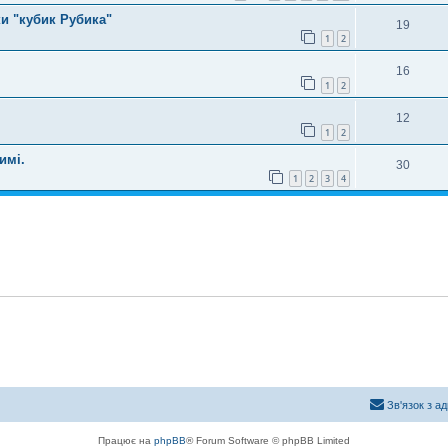
и "кубик Рубика"
19
1
2
16
1
2
12
1
2
имі.
30
1
2
3
4
Зв'язок з а
Працює на
phpBB
® Forum Software © phpBB Limited