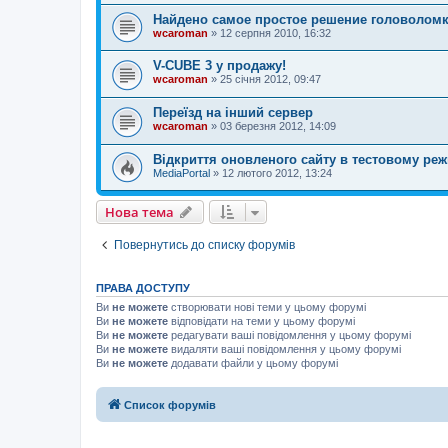
Найдено самое простое решение головоломк
wcaroman
»
12 серпня 2010, 16:32
V-CUBE 3 у продажу!
wcaroman
»
25 січня 2012, 09:47
Переїзд на інший сервер
wcaroman
»
03 березня 2012, 14:09
Відкриття оновленого сайту в тестовому реж
MediaPortal
»
12 лютого 2012, 13:24
Нова тема
Повернутись до списку форумів
ПРАВА ДОСТУПУ
Ви
не можете
створювати нові теми у цьому форумі
Ви
не можете
відповідати на теми у цьому форумі
Ви
не можете
редагувати ваші повідомлення у цьому форумі
Ви
не можете
видаляти ваші повідомлення у цьому форумі
Ви
не можете
додавати файли у цьому форумі
Список форумів