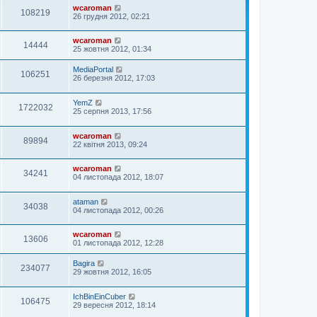
wcaroman
108219
26 грудня 2012, 02:21
wcaroman
14444
25 жовтня 2012, 01:34
MediaPortal
106251
26 березня 2012, 17:03
YemZ
1722032
25 серпня 2013, 17:56
wcaroman
89894
22 квітня 2013, 09:24
wcaroman
34241
04 листопада 2012, 18:07
ataman
34038
04 листопада 2012, 00:26
wcaroman
13606
01 листопада 2012, 12:28
Bagira
234077
29 жовтня 2012, 16:05
IchBinEinCuber
106475
29 вересня 2012, 18:14