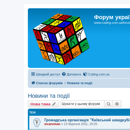
Форум украї
www.cubing.com.ua/foru
Швидкий доступ
Допомога
Cubing.com.ua
Список форумів
Новини та події
Новини та події
Пошук
Розш
Нова тема
ТЕМ
Громадська організація "Київський швидкубі
wcaroman
»
13 березня 2011, 19:25