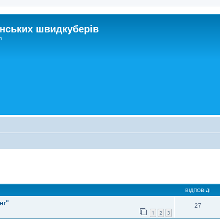
нських швидкуберів
m
ирений пошук
ВІДПОВІДІ
нг"
27
1
2
3