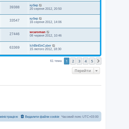
кубир
39388
20 серпня 2012, 20:50
кубир
33547
16 серпня 2012, 14:06
wcaroman
27446
08 червня 2012, 10:46
IchBinEinCuber
63369
15 лютого 2012, 18:30
1
2
3
4
5
Далі
61 тема
Перейти
дміністрацією
Видалити файли cookie
Часовий пояс
UTC+03:00