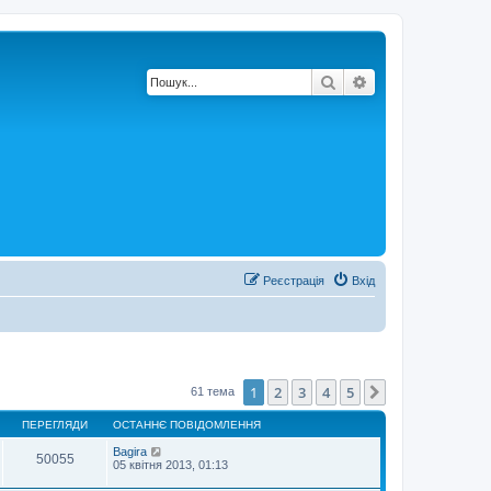
Пошук
Розширений по
Реєстрація
Вхід
1
2
3
4
5
Далі
61 тема
ПЕРЕГЛЯДИ
ОСТАННЄ ПОВІДОМЛЕННЯ
Bagira
50055
05 квітня 2013, 01:13