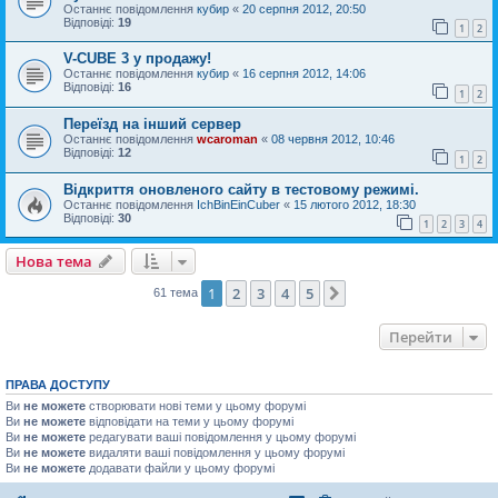
Останнє повідомлення
кубир
«
20 серпня 2012, 20:50
Відповіді:
19
1
2
V-CUBE 3 у продажу!
Останнє повідомлення
кубир
«
16 серпня 2012, 14:06
Відповіді:
16
1
2
Переїзд на інший сервер
Останнє повідомлення
wcaroman
«
08 червня 2012, 10:46
Відповіді:
12
1
2
Відкриття оновленого сайту в тестовому режимі.
Останнє повідомлення
IchBinEinCuber
«
15 лютого 2012, 18:30
Відповіді:
30
1
2
3
4
Нова тема
1
2
3
4
5
Далі
61 тема
Перейти
ПРАВА ДОСТУПУ
Ви
не можете
створювати нові теми у цьому форумі
Ви
не можете
відповідати на теми у цьому форумі
Ви
не можете
редагувати ваші повідомлення у цьому форумі
Ви
не можете
видаляти ваші повідомлення у цьому форумі
Ви
не можете
додавати файли у цьому форумі