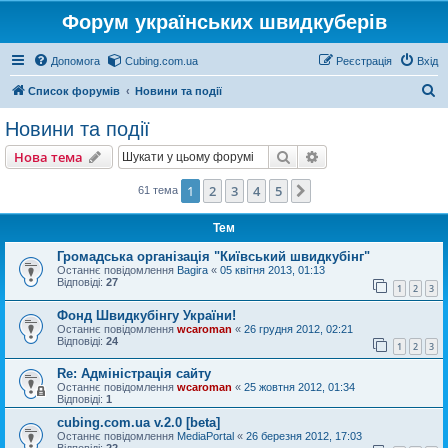
Форум українських швидкуберів
Допомога
Cubing.com.ua
Реєстрація
Вхід
П
Список форумів
Новини та події
о
Новини та події
ш
Пошук
Розширений пошу
Нова тема
у
к
1
2
3
4
5
Далі
61 тема
Тем
Громадська організація "Київський швидкубінг"
Останнє повідомлення
Bagira
«
05 квітня 2013, 01:13
Відповіді:
27
1
2
3
Фонд Швидкубінгу України!
Останнє повідомлення
wcaroman
«
26 грудня 2012, 02:21
Відповіді:
24
1
2
3
Re: Адміністрація сайту
Останнє повідомлення
wcaroman
«
25 жовтня 2012, 01:34
Відповіді:
1
cubing.com.ua v.2.0 [beta]
Останнє повідомлення
MediaPortal
«
26 березня 2012, 17:03