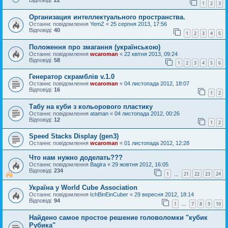
Відповіді:
22
1
2
3
Организация интеллектуального пространства.
Останнє повідомлення
YemZ
«
25 серпня 2013, 17:56
Відповіді:
40
1
2
3
4
5
Положення про змагання (українською)
Останнє повідомлення
wcaroman
«
22 квітня 2013, 09:24
Відповіді:
58
1
2
3
4
5
6
Генератор скрамблів v.1.0
Останнє повідомлення
wcaroman
«
04 листопада 2012, 18:07
Відповіді:
16
1
2
Табу на куби з кольорового пластику
Останнє повідомлення
ataman
«
04 листопада 2012, 00:26
Відповіді:
12
1
2
Speed Stacks Display (gen3)
Останнє повідомлення
wcaroman
«
01 листопада 2012, 12:28
Что нам нужно доделать???
Останнє повідомлення
Bagira
«
29 жовтня 2012, 16:05
Відповіді:
234
1
21
22
23
24
…
Україна у World Cube Association
Останнє повідомлення
IchBinEinCuber
«
29 вересня 2012, 18:14
Відповіді:
94
1
7
8
9
10
…
Найдено самое простое решение головоломки "кубик
Рубика"