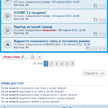
Останнє повідомлення
кубир
«
20 серпня 2012, 20:50
Відповіді:
19
1
2
V-CUBE 3 у продажу!
Останнє повідомлення
кубир
«
16 серпня 2012, 14:06
Відповіді:
16
1
2
Переїзд на інший сервер
Останнє повідомлення
wcaroman
«
08 червня 2012, 10:46
Відповіді:
12
1
2
Відкриття оновленого сайту в тестовому режимі.
Останнє повідомлення
IchBinEinCuber
«
15 лютого 2012, 18:30
Відповіді:
30
1
2
3
4
Нова тема
1
2
3
4
5
Далі
61 тема
Перейти
ПРАВА ДОСТУПУ
Ви
не можете
створювати нові теми у цьому форумі
Ви
не можете
відповідати на теми у цьому форумі
Ви
не можете
редагувати ваші повідомлення у цьому форумі
Ви
не можете
видаляти ваші повідомлення у цьому форумі
Ви
не можете
додавати файли у цьому форумі