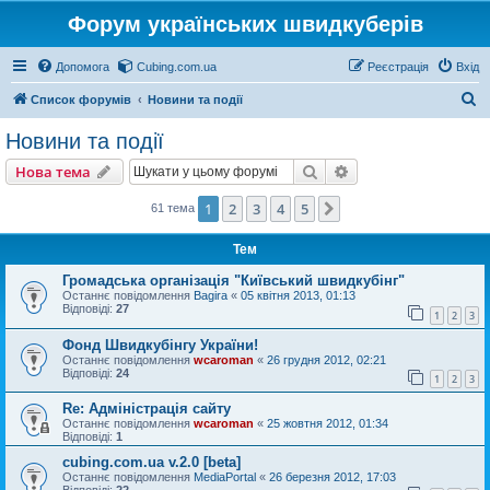
Форум українських швидкуберів
Допомога
Cubing.com.ua
Реєстрація
Вхід
П
Список форумів
Новини та події
о
Новини та події
ш
Пошук
Розширений пошу
Нова тема
у
к
1
2
3
4
5
Далі
61 тема
Тем
Громадська організація "Київський швидкубінг"
Останнє повідомлення
Bagira
«
05 квітня 2013, 01:13
Відповіді:
27
1
2
3
Фонд Швидкубінгу України!
Останнє повідомлення
wcaroman
«
26 грудня 2012, 02:21
Відповіді:
24
1
2
3
Re: Адміністрація сайту
Останнє повідомлення
wcaroman
«
25 жовтня 2012, 01:34
Відповіді:
1
cubing.com.ua v.2.0 [beta]
Останнє повідомлення
MediaPortal
«
26 березня 2012, 17:03