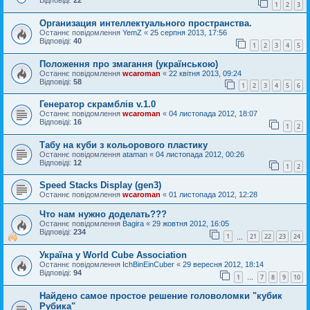
Відповіді:
22
1
2
3
Организация интеллектуального пространства.
Останнє повідомлення
YemZ
«
25 серпня 2013, 17:56
Відповіді:
40
1
2
3
4
5
Положення про змагання (українською)
Останнє повідомлення
wcaroman
«
22 квітня 2013, 09:24
Відповіді:
58
1
2
3
4
5
6
Генератор скрамблів v.1.0
Останнє повідомлення
wcaroman
«
04 листопада 2012, 18:07
Відповіді:
16
1
2
Табу на куби з кольорового пластику
Останнє повідомлення
ataman
«
04 листопада 2012, 00:26
Відповіді:
12
1
2
Speed Stacks Display (gen3)
Останнє повідомлення
wcaroman
«
01 листопада 2012, 12:28
Что нам нужно доделать???
Останнє повідомлення
Bagira
«
29 жовтня 2012, 16:05
Відповіді:
234
1
21
22
23
24
…
Україна у World Cube Association
Останнє повідомлення
IchBinEinCuber
«
29 вересня 2012, 18:14
Відповіді:
94
1
7
8
9
10
…
Найдено самое простое решение головоломки "кубик
Рубика"