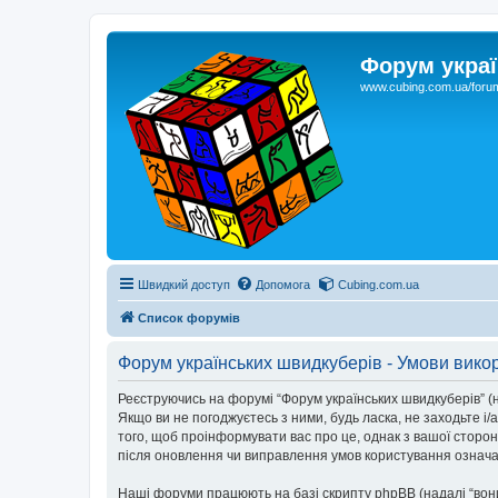
Форум украї
www.cubing.com.ua/foru
Швидкий доступ
Допомога
Cubing.com.ua
Список форумів
Форум українських швидкуберів - Умови вико
Реєструючись на форумі “Форум українських швидкуберів” (на
Якщо ви не погоджуєтесь з ними, будь ласка, не заходьте і
того, щоб проінформувати вас про це, однак з вашої сторо
після оновлення чи виправлення умов користування означає
Наші форуми працюють на базі скрипту phpBB (надалі “вони”