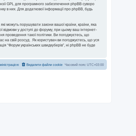
нзії GPL для програмного забезпечення phpBB суворо
інку в них. Для додаткової інформації про phpBB, будь
 які можуть порушувати закони вашої країни, країни, яка
ої відмови у доступі до форуму, при цьому ваш інтернет-
ня проведення такої політики. Ви погоджуєтесь, що
с на свій розсуд . Як користувач ви погоджуєтесь, що уся
ація “Форум українських швидкуберів”, ні phpBB не буде
дміністрацією
Видалити файли cookie
Часовий пояс
UTC+03:00