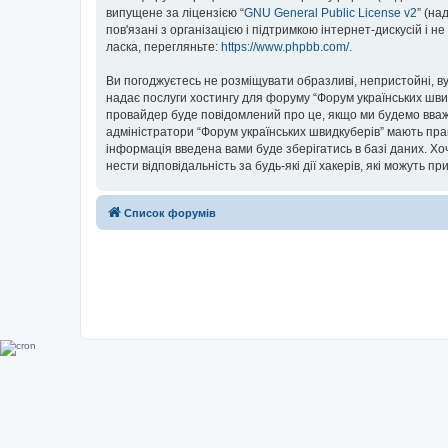
випущене за ліцензією “
GNU General Public License v2
” (на
пов'язані з організацією і підтримкою інтернет-дискусій і 
ласка, перегляньте:
https://www.phpbb.com/
.
Ви погоджуєтесь не розміщувати образливі, непристойні, вул
надає послуги хостингу для форуму “Форум українських швидк
провайдер буде повідомлений про це, якщо ми будемо вважа
адміністратори “Форум українських швидкуберів” мають прав
інформація введена вами буде зберігатись в базі даних. Хоч
нести відповідальність за будь-які дії хакерів, які можуть п
Список форумів