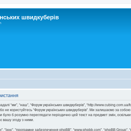
нських швидкуберів
m
ристання
далі “ми”, “наш”, “Форум українських швидкуберів”, “http://www.cubing.com.ua/
/або не користуйтесь “Форум українських швидкуберів”. Ми залишаємо за собою
ни було б розумно переглядати періодично цей текст на предмет змін, оскіль
 вашу згоду з ними.
, “їхнє”, “програмне забезпечення phpBB”, “www.phpbb.com”, “phpBB Group”, 