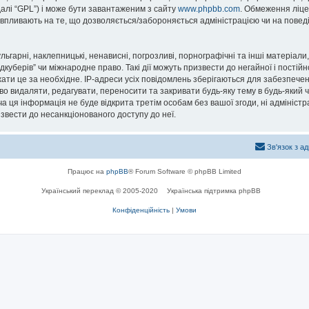
далі “GPL”) і може бути завантаженим з сайту
www.phpbb.com
. Обмеження ліце
не впливають на те, що дозволяється/забороняється адміністрацією чи на повед
ьгарні, наклепницькі, ненависні, погрозливі, порнографічні та інші матеріали,
уберів” чи міжнародне право. Такі дії можуть призвести до негайної і постійн
ти це за необхідне. IP-адреси усіх повідомлень зберігаються для забезпечен
о видаляти, редагувати, переносити та закривати будь-яку тему в будь-який ча
а ця інформація не буде відкрита третім особам без вашої згоди, ні адміністр
ризвести до несанкціонованого доступу до неї.
Зв'язок з а
Працює на
phpBB
® Forum Software © phpBB Limited
Український переклад © 2005-2020
Українська підтримка phpBB
Конфіденційність
|
Умови