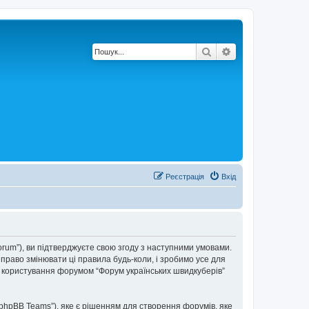
Пошук
Розширений по
Реєстрація
Вхід
forum”), ви підтверджуєте свою згоду з наступними умовами.
 право змінювати ці правила будь-коли, і зробимо усе для
ки користування форумом “Форум українських швидкуберів”
“phpBB Teams”), яке є рішенням для створення форумів, яке