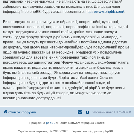
підтримкою інтернет-дискусій і не впливають на те, що дозволяється/
забороняється адміністрацією чи на поведінку в них. Для додаткової
інформації про phpBB, будь ласка, перегляньте:
https://www.phpbb.com/
.
Ви погоджуєтесь не розміщувати образливі, непристойні, вульгарні,
наклепницькі, ненависні, погрозливі, порнографічні та інші матеріали, які
можуть порушувати закони вашої країни, країни, яка надає послуги
хостингу для форуму “Форум українських швидкуберів” чи міжнародне
право. Такі дії можуть призвести до негайної і постійної відмови у доступі
до форуму, при цьому ваш інтернет-провайдер буде повідомлений про це,
якщо ми будемо вважати це за необхідне. IP-адреси усіх повідомлень
зберігаються для забезпечення проведення такої політики. Ви
погоджуєтесь, що адміністратори “Форум українських швидкуберів” мають
право видаляти, редагувати, переносити та закривати будь-яку тему в
будь-який час на свій розсуд . Як користувач ви погоджуєтесь, що уся
інформація введена вами буде зберігатись в базі даних. Хоча ця
інформація не буде відкрита третім особам без вашої згоди, ні
адміністрація “Форум українських швидкуберів”, ні phpBB не буде нести
відповідальність за будь-які дії хакерів, які можуть призвести до
несанкціонованого доступу до неї.
Список форумів
Часовий пояс
UTC+03:00
Працює на
phpBB
® Forum Software © phpBB Limited
Український переклад © 2005-2020
Українська підтримка phpBB