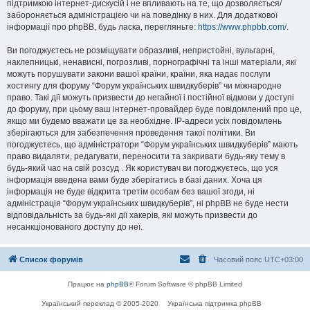
підтримкою інтернет-дискусій і не впливають на те, що дозволяється/
забороняється адміністрацією чи на поведінку в них. Для додаткової
інформації про phpBB, будь ласка, перегляньте:
https://www.phpbb.com/
.
Ви погоджуєтесь не розміщувати образливі, непристойні, вульгарні,
наклепницькі, ненависні, погрозливі, порнографічні та інші матеріали, які
можуть порушувати закони вашої країни, країни, яка надає послуги
хостингу для форуму “Форум українських швидкуберів” чи міжнародне
право. Такі дії можуть призвести до негайної і постійної відмови у доступі
до форуму, при цьому ваш інтернет-провайдер буде повідомлений про це,
якщо ми будемо вважати це за необхідне. IP-адреси усіх повідомлень
зберігаються для забезпечення проведення такої політики. Ви
погоджуєтесь, що адміністратори “Форум українських швидкуберів” мають
право видаляти, редагувати, переносити та закривати будь-яку тему в
будь-який час на свій розсуд . Як користувач ви погоджуєтесь, що уся
інформація введена вами буде зберігатись в базі даних. Хоча ця
інформація не буде відкрита третім особам без вашої згоди, ні
адміністрація “Форум українських швидкуберів”, ні phpBB не буде нести
відповідальність за будь-які дії хакерів, які можуть призвести до
несанкціонованого доступу до неї.
Список форумів
Часовий пояс
UTC+03:00
Працює на
phpBB
® Forum Software © phpBB Limited
Український переклад © 2005-2020
Українська підтримка phpBB