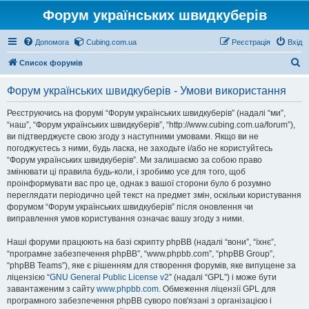
Форум українських швидкуберів
Допомога
Cubing.com.ua
Реєстрація
Вхід
П
Список форумів
о
Форум українських швидкуберів - Умови використання
ш
у
Реєструючись на форумі “Форум українських швидкуберів” (надалі “ми”,
“наш”, “Форум українських швидкуберів”, “http://www.cubing.com.ua/forum”),
к
ви підтверджуєте свою згоду з наступними умовами. Якщо ви не
погоджуєтесь з ними, будь ласка, не заходьте і/або не користуйтесь
“Форум українських швидкуберів”. Ми залишаємо за собою право
змінювати ці правила будь-коли, і зробимо усе для того, щоб
проінформувати вас про це, однак з вашої сторони було б розумно
переглядати періодично цей текст на предмет змін, оскільки користування
форумом “Форум українських швидкуберів” після оновлення чи
виправлення умов користування означає вашу згоду з ними.
Наші форуми працюють на базі скрипту phpBB (надалі “вони”, “їхнє”,
“програмне забезпечення phpBB”, “www.phpbb.com”, “phpBB Group”,
“phpBB Teams”), яке є рішенням для створення форумів, яке випущене за
ліцензією “
GNU General Public License v2
” (надалі “GPL”) і може бути
завантаженим з сайту
www.phpbb.com
. Обмеження ліцензії GPL для
програмного забезпечення phpBB суворо пов'язані з організацією і