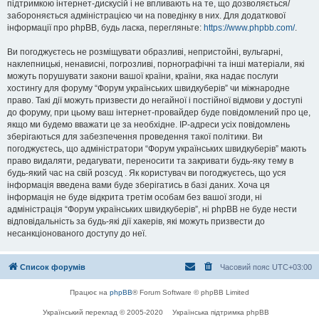
підтримкою інтернет-дискусій і не впливають на те, що дозволяється/
забороняється адміністрацією чи на поведінку в них. Для додаткової
інформації про phpBB, будь ласка, перегляньте:
https://www.phpbb.com/
.
Ви погоджуєтесь не розміщувати образливі, непристойні, вульгарні,
наклепницькі, ненависні, погрозливі, порнографічні та інші матеріали, які
можуть порушувати закони вашої країни, країни, яка надає послуги
хостингу для форуму “Форум українських швидкуберів” чи міжнародне
право. Такі дії можуть призвести до негайної і постійної відмови у доступі
до форуму, при цьому ваш інтернет-провайдер буде повідомлений про це,
якщо ми будемо вважати це за необхідне. IP-адреси усіх повідомлень
зберігаються для забезпечення проведення такої політики. Ви
погоджуєтесь, що адміністратори “Форум українських швидкуберів” мають
право видаляти, редагувати, переносити та закривати будь-яку тему в
будь-який час на свій розсуд . Як користувач ви погоджуєтесь, що уся
інформація введена вами буде зберігатись в базі даних. Хоча ця
інформація не буде відкрита третім особам без вашої згоди, ні
адміністрація “Форум українських швидкуберів”, ні phpBB не буде нести
відповідальність за будь-які дії хакерів, які можуть призвести до
несанкціонованого доступу до неї.
Список форумів
Часовий пояс
UTC+03:00
Працює на
phpBB
® Forum Software © phpBB Limited
Український переклад © 2005-2020
Українська підтримка phpBB