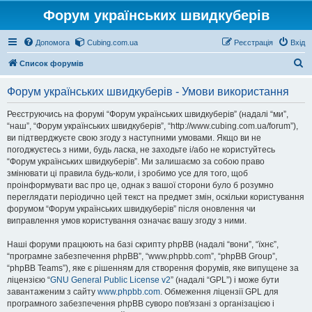
Форум українських швидкуберів
Допомога
Cubing.com.ua
Реєстрація
Вхід
П
Список форумів
о
Форум українських швидкуберів - Умови використання
ш
у
Реєструючись на форумі “Форум українських швидкуберів” (надалі “ми”,
“наш”, “Форум українських швидкуберів”, “http://www.cubing.com.ua/forum”),
к
ви підтверджуєте свою згоду з наступними умовами. Якщо ви не
погоджуєтесь з ними, будь ласка, не заходьте і/або не користуйтесь
“Форум українських швидкуберів”. Ми залишаємо за собою право
змінювати ці правила будь-коли, і зробимо усе для того, щоб
проінформувати вас про це, однак з вашої сторони було б розумно
переглядати періодично цей текст на предмет змін, оскільки користування
форумом “Форум українських швидкуберів” після оновлення чи
виправлення умов користування означає вашу згоду з ними.
Наші форуми працюють на базі скрипту phpBB (надалі “вони”, “їхнє”,
“програмне забезпечення phpBB”, “www.phpbb.com”, “phpBB Group”,
“phpBB Teams”), яке є рішенням для створення форумів, яке випущене за
ліцензією “
GNU General Public License v2
” (надалі “GPL”) і може бути
завантаженим з сайту
www.phpbb.com
. Обмеження ліцензії GPL для
програмного забезпечення phpBB суворо пов'язані з організацією і