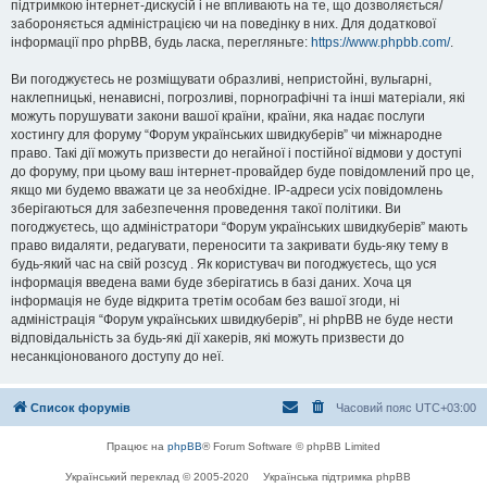
підтримкою інтернет-дискусій і не впливають на те, що дозволяється/
забороняється адміністрацією чи на поведінку в них. Для додаткової
інформації про phpBB, будь ласка, перегляньте:
https://www.phpbb.com/
.
Ви погоджуєтесь не розміщувати образливі, непристойні, вульгарні,
наклепницькі, ненависні, погрозливі, порнографічні та інші матеріали, які
можуть порушувати закони вашої країни, країни, яка надає послуги
хостингу для форуму “Форум українських швидкуберів” чи міжнародне
право. Такі дії можуть призвести до негайної і постійної відмови у доступі
до форуму, при цьому ваш інтернет-провайдер буде повідомлений про це,
якщо ми будемо вважати це за необхідне. IP-адреси усіх повідомлень
зберігаються для забезпечення проведення такої політики. Ви
погоджуєтесь, що адміністратори “Форум українських швидкуберів” мають
право видаляти, редагувати, переносити та закривати будь-яку тему в
будь-який час на свій розсуд . Як користувач ви погоджуєтесь, що уся
інформація введена вами буде зберігатись в базі даних. Хоча ця
інформація не буде відкрита третім особам без вашої згоди, ні
адміністрація “Форум українських швидкуберів”, ні phpBB не буде нести
відповідальність за будь-які дії хакерів, які можуть призвести до
несанкціонованого доступу до неї.
Список форумів
Часовий пояс
UTC+03:00
Працює на
phpBB
® Forum Software © phpBB Limited
Український переклад © 2005-2020
Українська підтримка phpBB