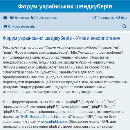
Форум українських швидкуберів
Допомога
Cubing.com.ua
Реєстрація
Вхід
П
Список форумів
о
Форум українських швидкуберів - Умови використання
ш
у
Реєструючись на форумі “Форум українських швидкуберів” (надалі “ми”,
“наш”, “Форум українських швидкуберів”, “http://www.cubing.com.ua/forum”),
к
ви підтверджуєте свою згоду з наступними умовами. Якщо ви не
погоджуєтесь з ними, будь ласка, не заходьте і/або не користуйтесь
“Форум українських швидкуберів”. Ми залишаємо за собою право
змінювати ці правила будь-коли, і зробимо усе для того, щоб
проінформувати вас про це, однак з вашої сторони було б розумно
переглядати періодично цей текст на предмет змін, оскільки користування
форумом “Форум українських швидкуберів” після оновлення чи
виправлення умов користування означає вашу згоду з ними.
Наші форуми працюють на базі скрипту phpBB (надалі “вони”, “їхнє”,
“програмне забезпечення phpBB”, “www.phpbb.com”, “phpBB Group”,
“phpBB Teams”), яке є рішенням для створення форумів, яке випущене за
ліцензією “
GNU General Public License v2
” (надалі “GPL”) і може бути
завантаженим з сайту
www.phpbb.com
. Обмеження ліцензії GPL для
програмного забезпечення phpBB суворо пов'язані з організацією і