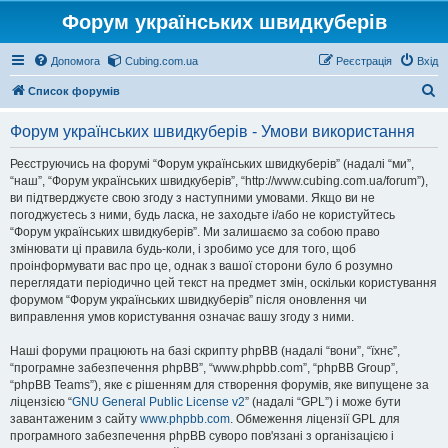
Форум українських швидкуберів
Допомога
Cubing.com.ua
Реєстрація
Вхід
П
Список форумів
о
Форум українських швидкуберів - Умови використання
ш
у
Реєструючись на форумі “Форум українських швидкуберів” (надалі “ми”,
“наш”, “Форум українських швидкуберів”, “http://www.cubing.com.ua/forum”),
к
ви підтверджуєте свою згоду з наступними умовами. Якщо ви не
погоджуєтесь з ними, будь ласка, не заходьте і/або не користуйтесь
“Форум українських швидкуберів”. Ми залишаємо за собою право
змінювати ці правила будь-коли, і зробимо усе для того, щоб
проінформувати вас про це, однак з вашої сторони було б розумно
переглядати періодично цей текст на предмет змін, оскільки користування
форумом “Форум українських швидкуберів” після оновлення чи
виправлення умов користування означає вашу згоду з ними.
Наші форуми працюють на базі скрипту phpBB (надалі “вони”, “їхнє”,
“програмне забезпечення phpBB”, “www.phpbb.com”, “phpBB Group”,
“phpBB Teams”), яке є рішенням для створення форумів, яке випущене за
ліцензією “
GNU General Public License v2
” (надалі “GPL”) і може бути
завантаженим з сайту
www.phpbb.com
. Обмеження ліцензії GPL для
програмного забезпечення phpBB суворо пов'язані з організацією і