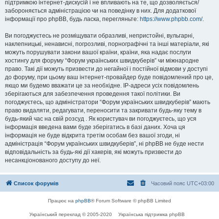
підтримкою інтернет-дискусій і не впливають на те, що дозволяється/
забороняється адміністрацією чи на поведінку в них. Для додаткової
інформації про phpBB, будь ласка, перегляньте:
https://www.phpbb.com/
.
Ви погоджуєтесь не розміщувати образливі, непристойні, вульгарні,
наклепницькі, ненависні, погрозливі, порнографічні та інші матеріали, які
можуть порушувати закони вашої країни, країни, яка надає послуги
хостингу для форуму “Форум українських швидкуберів” чи міжнародне
право. Такі дії можуть призвести до негайної і постійної відмови у доступі
до форуму, при цьому ваш інтернет-провайдер буде повідомлений про це,
якщо ми будемо вважати це за необхідне. IP-адреси усіх повідомлень
зберігаються для забезпечення проведення такої політики. Ви
погоджуєтесь, що адміністратори “Форум українських швидкуберів” мають
право видаляти, редагувати, переносити та закривати будь-яку тему в
будь-який час на свій розсуд . Як користувач ви погоджуєтесь, що уся
інформація введена вами буде зберігатись в базі даних. Хоча ця
інформація не буде відкрита третім особам без вашої згоди, ні
адміністрація “Форум українських швидкуберів”, ні phpBB не буде нести
відповідальність за будь-які дії хакерів, які можуть призвести до
несанкціонованого доступу до неї.
Список форумів
Часовий пояс
UTC+03:00
Працює на
phpBB
® Forum Software © phpBB Limited
Український переклад © 2005-2020
Українська підтримка phpBB