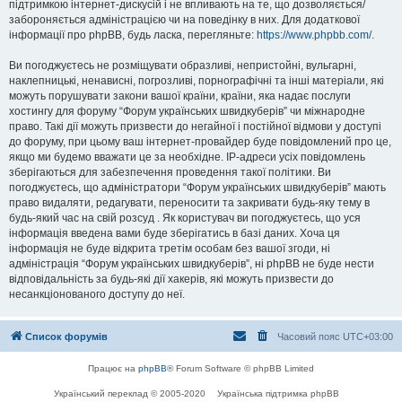
підтримкою інтернет-дискусій і не впливають на те, що дозволяється/
забороняється адміністрацією чи на поведінку в них. Для додаткової
інформації про phpBB, будь ласка, перегляньте:
https://www.phpbb.com/
.
Ви погоджуєтесь не розміщувати образливі, непристойні, вульгарні,
наклепницькі, ненависні, погрозливі, порнографічні та інші матеріали, які
можуть порушувати закони вашої країни, країни, яка надає послуги
хостингу для форуму “Форум українських швидкуберів” чи міжнародне
право. Такі дії можуть призвести до негайної і постійної відмови у доступі
до форуму, при цьому ваш інтернет-провайдер буде повідомлений про це,
якщо ми будемо вважати це за необхідне. IP-адреси усіх повідомлень
зберігаються для забезпечення проведення такої політики. Ви
погоджуєтесь, що адміністратори “Форум українських швидкуберів” мають
право видаляти, редагувати, переносити та закривати будь-яку тему в
будь-який час на свій розсуд . Як користувач ви погоджуєтесь, що уся
інформація введена вами буде зберігатись в базі даних. Хоча ця
інформація не буде відкрита третім особам без вашої згоди, ні
адміністрація “Форум українських швидкуберів”, ні phpBB не буде нести
відповідальність за будь-які дії хакерів, які можуть призвести до
несанкціонованого доступу до неї.
Список форумів
Часовий пояс
UTC+03:00
Працює на
phpBB
® Forum Software © phpBB Limited
Український переклад © 2005-2020
Українська підтримка phpBB