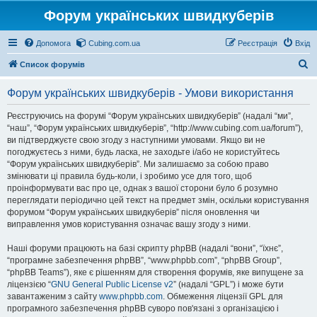
Форум українських швидкуберів
Допомога
Cubing.com.ua
Реєстрація
Вхід
П
Список форумів
о
Форум українських швидкуберів - Умови використання
ш
у
Реєструючись на форумі “Форум українських швидкуберів” (надалі “ми”,
“наш”, “Форум українських швидкуберів”, “http://www.cubing.com.ua/forum”),
к
ви підтверджуєте свою згоду з наступними умовами. Якщо ви не
погоджуєтесь з ними, будь ласка, не заходьте і/або не користуйтесь
“Форум українських швидкуберів”. Ми залишаємо за собою право
змінювати ці правила будь-коли, і зробимо усе для того, щоб
проінформувати вас про це, однак з вашої сторони було б розумно
переглядати періодично цей текст на предмет змін, оскільки користування
форумом “Форум українських швидкуберів” після оновлення чи
виправлення умов користування означає вашу згоду з ними.
Наші форуми працюють на базі скрипту phpBB (надалі “вони”, “їхнє”,
“програмне забезпечення phpBB”, “www.phpbb.com”, “phpBB Group”,
“phpBB Teams”), яке є рішенням для створення форумів, яке випущене за
ліцензією “
GNU General Public License v2
” (надалі “GPL”) і може бути
завантаженим з сайту
www.phpbb.com
. Обмеження ліцензії GPL для
програмного забезпечення phpBB суворо пов'язані з організацією і