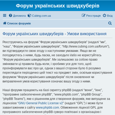
Форум українських швидкуберів
Допомога
Cubing.com.ua
Реєстрація
Вхід
П
Список форумів
о
Форум українських швидкуберів - Умови використання
ш
у
Реєструючись на форумі “Форум українських швидкуберів” (надалі “ми”,
“наш”, “Форум українських швидкуберів”, “http://www.cubing.com.ua/forum”),
к
ви підтверджуєте свою згоду з наступними умовами. Якщо ви не
погоджуєтесь з ними, будь ласка, не заходьте і/або не користуйтесь
“Форум українських швидкуберів”. Ми залишаємо за собою право
змінювати ці правила будь-коли, і зробимо усе для того, щоб
проінформувати вас про це, однак з вашої сторони було б розумно
переглядати періодично цей текст на предмет змін, оскільки користування
форумом “Форум українських швидкуберів” після оновлення чи
виправлення умов користування означає вашу згоду з ними.
Наші форуми працюють на базі скрипту phpBB (надалі “вони”, “їхнє”,
“програмне забезпечення phpBB”, “www.phpbb.com”, “phpBB Group”,
“phpBB Teams”), яке є рішенням для створення форумів, яке випущене за
ліцензією “
GNU General Public License v2
” (надалі “GPL”) і може бути
завантаженим з сайту
www.phpbb.com
. Обмеження ліцензії GPL для
програмного забезпечення phpBB суворо пов'язані з організацією і