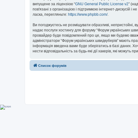
випущене за ліцензією “
GNU General Public License v2
” (на
пов'язані з організацією і підтримкою інтернет-дискусій і 
ласка, перегляньте:
https://www.phpbb.com/
.
Ви погоджуєтесь не розміщувати образливі, непристойні, вул
надає послуги хостингу для форуму “Форум українських швидк
провайдер буде повідомлений про це, якщо ми будемо вважа
адміністратори “Форум українських швидкуберів” мають прав
інформація введена вами буде зберігатись в базі даних. Хоч
нести відповідальність за будь-які дії хакерів, які можуть п
Список форумів