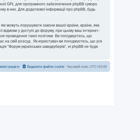
нзії GPL для програмного забезпечення phpBB суворо
інку в них. Для додаткової інформації про phpBB, будь
 які можуть порушувати закони вашої країни, країни, яка
ої відмови у доступі до форуму, при цьому ваш інтернет-
ня проведення такої політики. Ви погоджуєтесь, що
с на свій розсуд . Як користувач ви погоджуєтесь, що уся
ація “Форум українських швидкуберів”, ні phpBB не буде
дміністрацією
Видалити файли cookie
Часовий пояс
UTC+03:00