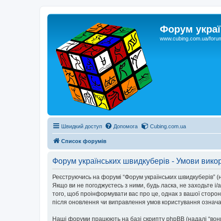
Форум украї
www.cubing.com.ua/foru
Швидкий доступ
Допомога
Cubing.com.ua
Список форумів
Форум українських швидкуберів - Умови вико
Реєструючись на форумі “Форум українських швидкуберів” (на
Якщо ви не погоджуєтесь з ними, будь ласка, не заходьте і
того, щоб проінформувати вас про це, однак з вашої сторо
після оновлення чи виправлення умов користування означає
Наші форуми працюють на базі скрипту phpBB (надалі “вони”