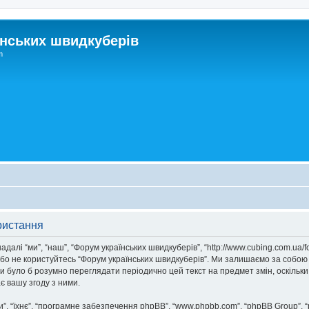
нських швидкуберів
m
ристання
далі “ми”, “наш”, “Форум українських швидкуберів”, “http://www.cubing.com.ua/
/або не користуйтесь “Форум українських швидкуберів”. Ми залишаємо за собою
ни було б розумно переглядати періодично цей текст на предмет змін, оскіль
 вашу згоду з ними.
, “їхнє”, “програмне забезпечення phpBB”, “www.phpbb.com”, “phpBB Group”, 