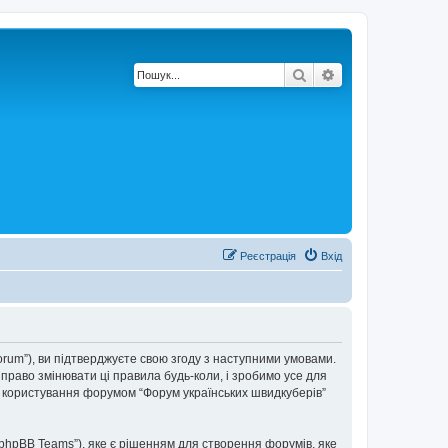
Пошук
Розширений по
Реєстрація
Вхід
forum”), ви підтверджуєте свою згоду з наступними умовами.
 право змінювати ці правила будь-коли, і зробимо усе для
ки користування форумом “Форум українських швидкуберів”
“phpBB Teams”), яке є рішенням для створення форумів, яке