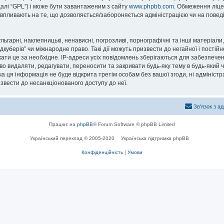
далі “GPL”) і може бути завантаженим з сайту
www.phpbb.com
. Обмеження ліце
не впливають на те, що дозволяється/забороняється адміністрацією чи на повед
ьгарні, наклепницькі, ненависні, погрозливі, порнографічні та інші матеріали,
уберів” чи міжнародне право. Такі дії можуть призвести до негайної і постійн
ти це за необхідне. IP-адреси усіх повідомлень зберігаються для забезпечен
о видаляти, редагувати, переносити та закривати будь-яку тему в будь-який ча
а ця інформація не буде відкрита третім особам без вашої згоди, ні адміністр
ризвести до несанкціонованого доступу до неї.
Зв'язок з а
Працює на
phpBB
® Forum Software © phpBB Limited
Український переклад © 2005-2020
Українська підтримка phpBB
Конфіденційність
|
Умови