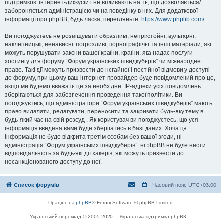
підтримкою інтернет-дискусій і не впливають на те, що дозволяється/
забороняється адміністрацією чи на поведінку в них. Для додаткової
інформації про phpBB, будь ласка, перегляньте:
https://www.phpbb.com/
.
Ви погоджуєтесь не розміщувати образливі, непристойні, вульгарні,
наклепницькі, ненависні, погрозливі, порнографічні та інші матеріали, які
можуть порушувати закони вашої країни, країни, яка надає послуги
хостингу для форуму “Форум українських швидкуберів” чи міжнародне
право. Такі дії можуть призвести до негайної і постійної відмови у доступі
до форуму, при цьому ваш інтернет-провайдер буде повідомлений про це,
якщо ми будемо вважати це за необхідне. IP-адреси усіх повідомлень
зберігаються для забезпечення проведення такої політики. Ви
погоджуєтесь, що адміністратори “Форум українських швидкуберів” мають
право видаляти, редагувати, переносити та закривати будь-яку тему в
будь-який час на свій розсуд . Як користувач ви погоджуєтесь, що уся
інформація введена вами буде зберігатись в базі даних. Хоча ця
інформація не буде відкрита третім особам без вашої згоди, ні
адміністрація “Форум українських швидкуберів”, ні phpBB не буде нести
відповідальність за будь-які дії хакерів, які можуть призвести до
несанкціонованого доступу до неї.
Список форумів
Часовий пояс
UTC+03:00
Працює на
phpBB
® Forum Software © phpBB Limited
Український переклад © 2005-2020
Українська підтримка phpBB