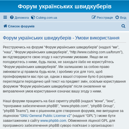
Форум українських швидкуберів
Допомога
Cubing.com.ua
Реєстрація
Вхід
П
Список форумів
о
Форум українських швидкуберів - Умови використання
ш
у
Реєструючись на форумі “Форум українських швидкуберів” (надалі “ми”,
“наш”, “Форум українських швидкуберів”, “http://www.cubing.com.ua/forum”),
к
ви підтверджуєте свою згоду з наступними умовами. Якщо ви не
погоджуєтесь з ними, будь ласка, не заходьте і/або не користуйтесь
“Форум українських швидкуберів”. Ми залишаємо за собою право
змінювати ці правила будь-коли, і зробимо усе для того, щоб
проінформувати вас про це, однак з вашої сторони було б розумно
переглядати періодично цей текст на предмет змін, оскільки користування
форумом “Форум українських швидкуберів” після оновлення чи
виправлення умов користування означає вашу згоду з ними.
Наші форуми працюють на базі скрипту phpBB (надалі “вони”, “їхнє”,
“програмне забезпечення phpBB”, “www.phpbb.com”, “phpBB Group”,
“phpBB Teams”), яке є рішенням для створення форумів, яке випущене за
ліцензією “
GNU General Public License v2
” (надалі “GPL”) і може бути
завантаженим з сайту
www.phpbb.com
. Обмеження ліцензії GPL для
програмного забезпечення phpBB суворо пов'язані з організацією і