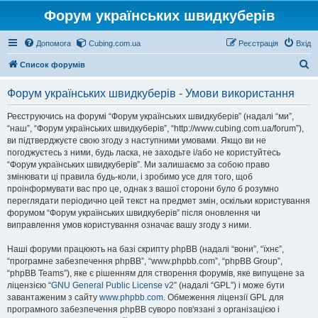
Форум українських швидкуберів
Допомога
Cubing.com.ua
Реєстрація
Вхід
П
Список форумів
о
Форум українських швидкуберів - Умови використання
ш
у
Реєструючись на форумі “Форум українських швидкуберів” (надалі “ми”,
“наш”, “Форум українських швидкуберів”, “http://www.cubing.com.ua/forum”),
к
ви підтверджуєте свою згоду з наступними умовами. Якщо ви не
погоджуєтесь з ними, будь ласка, не заходьте і/або не користуйтесь
“Форум українських швидкуберів”. Ми залишаємо за собою право
змінювати ці правила будь-коли, і зробимо усе для того, щоб
проінформувати вас про це, однак з вашої сторони було б розумно
переглядати періодично цей текст на предмет змін, оскільки користування
форумом “Форум українських швидкуберів” після оновлення чи
виправлення умов користування означає вашу згоду з ними.
Наші форуми працюють на базі скрипту phpBB (надалі “вони”, “їхнє”,
“програмне забезпечення phpBB”, “www.phpbb.com”, “phpBB Group”,
“phpBB Teams”), яке є рішенням для створення форумів, яке випущене за
ліцензією “
GNU General Public License v2
” (надалі “GPL”) і може бути
завантаженим з сайту
www.phpbb.com
. Обмеження ліцензії GPL для
програмного забезпечення phpBB суворо пов'язані з організацією і