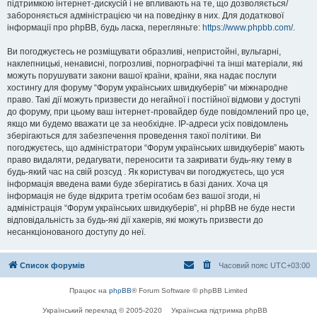
підтримкою інтернет-дискусій і не впливають на те, що дозволяється/
забороняється адміністрацією чи на поведінку в них. Для додаткової
інформації про phpBB, будь ласка, перегляньте:
https://www.phpbb.com/
.
Ви погоджуєтесь не розміщувати образливі, непристойні, вульгарні,
наклепницькі, ненависні, погрозливі, порнографічні та інші матеріали, які
можуть порушувати закони вашої країни, країни, яка надає послуги
хостингу для форуму “Форум українських швидкуберів” чи міжнародне
право. Такі дії можуть призвести до негайної і постійної відмови у доступі
до форуму, при цьому ваш інтернет-провайдер буде повідомлений про це,
якщо ми будемо вважати це за необхідне. IP-адреси усіх повідомлень
зберігаються для забезпечення проведення такої політики. Ви
погоджуєтесь, що адміністратори “Форум українських швидкуберів” мають
право видаляти, редагувати, переносити та закривати будь-яку тему в
будь-який час на свій розсуд . Як користувач ви погоджуєтесь, що уся
інформація введена вами буде зберігатись в базі даних. Хоча ця
інформація не буде відкрита третім особам без вашої згоди, ні
адміністрація “Форум українських швидкуберів”, ні phpBB не буде нести
відповідальність за будь-які дії хакерів, які можуть призвести до
несанкціонованого доступу до неї.
Список форумів
Часовий пояс
UTC+03:00
Працює на
phpBB
® Forum Software © phpBB Limited
Український переклад © 2005-2020
Українська підтримка phpBB