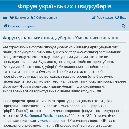
Форум українських швидкуберів
Допомога
Cubing.com.ua
Реєстрація
Вхід
П
Список форумів
о
Форум українських швидкуберів - Умови використання
ш
у
Реєструючись на форумі “Форум українських швидкуберів” (надалі “ми”,
“наш”, “Форум українських швидкуберів”, “http://www.cubing.com.ua/forum”),
к
ви підтверджуєте свою згоду з наступними умовами. Якщо ви не
погоджуєтесь з ними, будь ласка, не заходьте і/або не користуйтесь
“Форум українських швидкуберів”. Ми залишаємо за собою право
змінювати ці правила будь-коли, і зробимо усе для того, щоб
проінформувати вас про це, однак з вашої сторони було б розумно
переглядати періодично цей текст на предмет змін, оскільки користування
форумом “Форум українських швидкуберів” після оновлення чи
виправлення умов користування означає вашу згоду з ними.
Наші форуми працюють на базі скрипту phpBB (надалі “вони”, “їхнє”,
“програмне забезпечення phpBB”, “www.phpbb.com”, “phpBB Group”,
“phpBB Teams”), яке є рішенням для створення форумів, яке випущене за
ліцензією “
GNU General Public License v2
” (надалі “GPL”) і може бути
завантаженим з сайту
www.phpbb.com
. Обмеження ліцензії GPL для
програмного забезпечення phpBB суворо пов'язані з організацією і