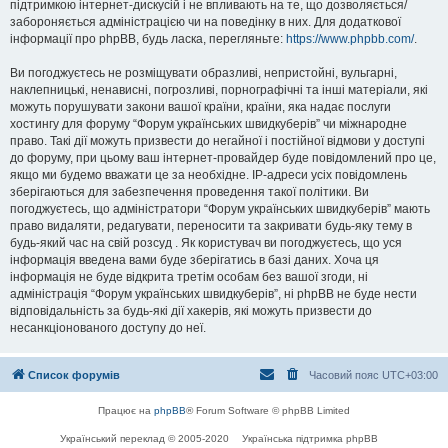
підтримкою інтернет-дискусій і не впливають на те, що дозволяється/
забороняється адміністрацією чи на поведінку в них. Для додаткової
інформації про phpBB, будь ласка, перегляньте:
https://www.phpbb.com/
.
Ви погоджуєтесь не розміщувати образливі, непристойні, вульгарні,
наклепницькі, ненависні, погрозливі, порнографічні та інші матеріали, які
можуть порушувати закони вашої країни, країни, яка надає послуги
хостингу для форуму “Форум українських швидкуберів” чи міжнародне
право. Такі дії можуть призвести до негайної і постійної відмови у доступі
до форуму, при цьому ваш інтернет-провайдер буде повідомлений про це,
якщо ми будемо вважати це за необхідне. IP-адреси усіх повідомлень
зберігаються для забезпечення проведення такої політики. Ви
погоджуєтесь, що адміністратори “Форум українських швидкуберів” мають
право видаляти, редагувати, переносити та закривати будь-яку тему в
будь-який час на свій розсуд . Як користувач ви погоджуєтесь, що уся
інформація введена вами буде зберігатись в базі даних. Хоча ця
інформація не буде відкрита третім особам без вашої згоди, ні
адміністрація “Форум українських швидкуберів”, ні phpBB не буде нести
відповідальність за будь-які дії хакерів, які можуть призвести до
несанкціонованого доступу до неї.
Список форумів
Часовий пояс
UTC+03:00
Працює на
phpBB
® Forum Software © phpBB Limited
Український переклад © 2005-2020
Українська підтримка phpBB