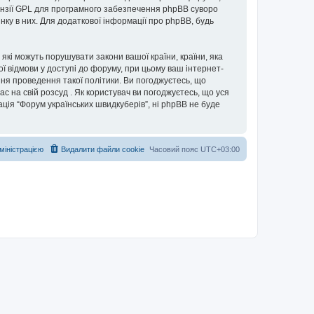
нзії GPL для програмного забезпечення phpBB суворо
інку в них. Для додаткової інформації про phpBB, будь
 які можуть порушувати закони вашої країни, країни, яка
ої відмови у доступі до форуму, при цьому ваш інтернет-
ня проведення такої політики. Ви погоджуєтесь, що
с на свій розсуд . Як користувач ви погоджуєтесь, що уся
ація “Форум українських швидкуберів”, ні phpBB не буде
дміністрацією
Видалити файли cookie
Часовий пояс
UTC+03:00