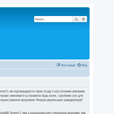
Пошук
Розширений по
Реєстрація
Вхід
forum”), ви підтверджуєте свою згоду з наступними умовами.
 право змінювати ці правила будь-коли, і зробимо усе для
ки користування форумом “Форум українських швидкуберів”
“phpBB Teams”), яке є рішенням для створення форумів, яке