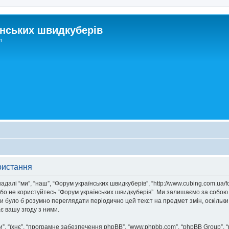
нських швидкуберів
m
ристання
далі “ми”, “наш”, “Форум українських швидкуберів”, “http://www.cubing.com.ua/
/або не користуйтесь “Форум українських швидкуберів”. Ми залишаємо за собою
ни було б розумно переглядати періодично цей текст на предмет змін, оскіль
 вашу згоду з ними.
, “їхнє”, “програмне забезпечення phpBB”, “www.phpbb.com”, “phpBB Group”, 