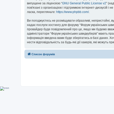
випущене за ліцензією “
GNU General Public License v2
” (на
пов'язані з організацією і підтримкою інтернет-дискусій і 
ласка, перегляньте:
https://www.phpbb.com/
.
Ви погоджуєтесь не розміщувати образливі, непристойні, вул
надає послуги хостингу для форуму “Форум українських швидк
провайдер буде повідомлений про це, якщо ми будемо вважа
адміністратори “Форум українських швидкуберів” мають прав
інформація введена вами буде зберігатись в базі даних. Хоч
нести відповідальність за будь-які дії хакерів, які можуть п
Список форумів