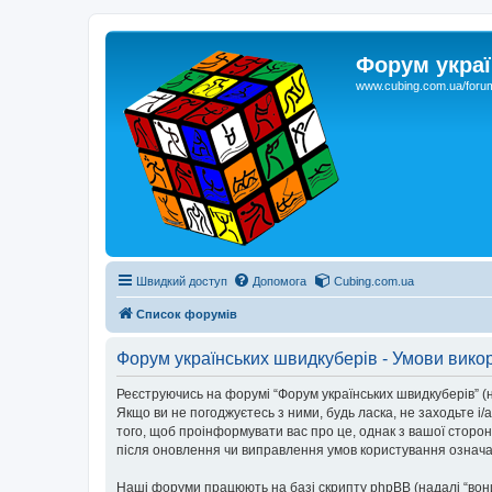
Форум украї
www.cubing.com.ua/foru
Швидкий доступ
Допомога
Cubing.com.ua
Список форумів
Форум українських швидкуберів - Умови вико
Реєструючись на форумі “Форум українських швидкуберів” (на
Якщо ви не погоджуєтесь з ними, будь ласка, не заходьте і
того, щоб проінформувати вас про це, однак з вашої сторо
після оновлення чи виправлення умов користування означає
Наші форуми працюють на базі скрипту phpBB (надалі “вони”