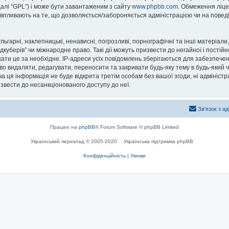
далі “GPL”) і може бути завантаженим з сайту
www.phpbb.com
. Обмеження ліце
не впливають на те, що дозволяється/забороняється адміністрацією чи на повед
ьгарні, наклепницькі, ненависні, погрозливі, порнографічні та інші матеріали,
уберів” чи міжнародне право. Такі дії можуть призвести до негайної і постійн
ти це за необхідне. IP-адреси усіх повідомлень зберігаються для забезпечен
о видаляти, редагувати, переносити та закривати будь-яку тему в будь-який ча
а ця інформація не буде відкрита третім особам без вашої згоди, ні адміністр
ризвести до несанкціонованого доступу до неї.
Зв'язок з а
Працює на
phpBB
® Forum Software © phpBB Limited
Український переклад © 2005-2020
Українська підтримка phpBB
Конфіденційність
|
Умови