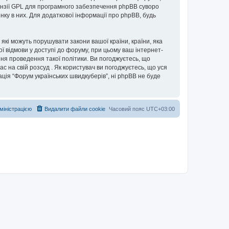
нзії GPL для програмного забезпечення phpBB суворо
інку в них. Для додаткової інформації про phpBB, будь
 які можуть порушувати закони вашої країни, країни, яка
ої відмови у доступі до форуму, при цьому ваш інтернет-
ня проведення такої політики. Ви погоджуєтесь, що
с на свій розсуд . Як користувач ви погоджуєтесь, що уся
ація “Форум українських швидкуберів”, ні phpBB не буде
дміністрацією
Видалити файли cookie
Часовий пояс
UTC+03:00