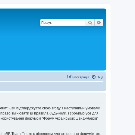
Пошук
Розширений по
Реєстрація
Вхід
forum”), ви підтверджуєте свою згоду з наступними умовами.
 право змінювати ці правила будь-коли, і зробимо усе для
ки користування форумом “Форум українських швидкуберів”
“phpBB Teams”), яке є рішенням для створення форумів, яке