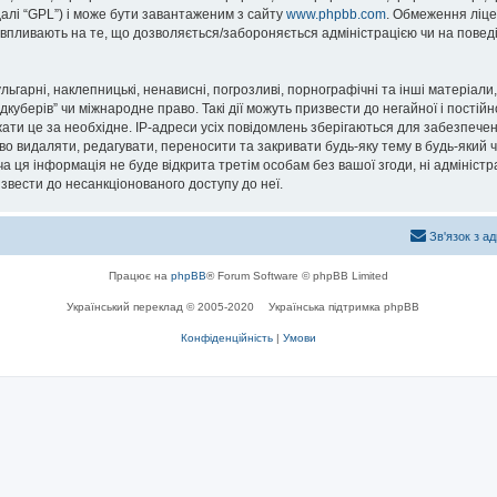
далі “GPL”) і може бути завантаженим з сайту
www.phpbb.com
. Обмеження ліце
не впливають на те, що дозволяється/забороняється адміністрацією чи на повед
ьгарні, наклепницькі, ненависні, погрозливі, порнографічні та інші матеріали,
уберів” чи міжнародне право. Такі дії можуть призвести до негайної і постійн
ти це за необхідне. IP-адреси усіх повідомлень зберігаються для забезпечен
о видаляти, редагувати, переносити та закривати будь-яку тему в будь-який ча
а ця інформація не буде відкрита третім особам без вашої згоди, ні адміністр
ризвести до несанкціонованого доступу до неї.
Зв'язок з а
Працює на
phpBB
® Forum Software © phpBB Limited
Український переклад © 2005-2020
Українська підтримка phpBB
Конфіденційність
|
Умови