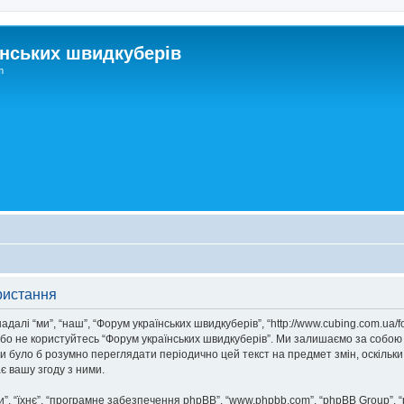
нських швидкуберів
m
ристання
далі “ми”, “наш”, “Форум українських швидкуберів”, “http://www.cubing.com.ua/
/або не користуйтесь “Форум українських швидкуберів”. Ми залишаємо за собою
ни було б розумно переглядати періодично цей текст на предмет змін, оскіль
 вашу згоду з ними.
, “їхнє”, “програмне забезпечення phpBB”, “www.phpbb.com”, “phpBB Group”, 