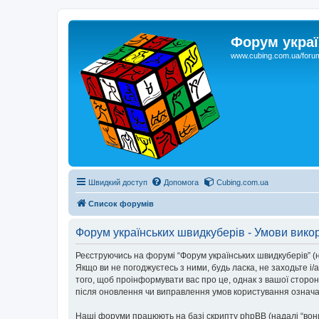
Форум украї
www.cubing.com.ua/foru
Швидкий доступ
Допомога
Cubing.com.ua
Список форумів
Форум українських швидкуберів - Умови вико
Реєструючись на форумі “Форум українських швидкуберів” (на
Якщо ви не погоджуєтесь з ними, будь ласка, не заходьте і
того, щоб проінформувати вас про це, однак з вашої сторо
після оновлення чи виправлення умов користування означає
Наші форуми працюють на базі скрипту phpBB (надалі “вони”