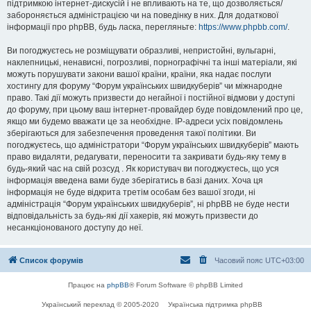
підтримкою інтернет-дискусій і не впливають на те, що дозволяється/
забороняється адміністрацією чи на поведінку в них. Для додаткової
інформації про phpBB, будь ласка, перегляньте:
https://www.phpbb.com/
.
Ви погоджуєтесь не розміщувати образливі, непристойні, вульгарні,
наклепницькі, ненависні, погрозливі, порнографічні та інші матеріали, які
можуть порушувати закони вашої країни, країни, яка надає послуги
хостингу для форуму “Форум українських швидкуберів” чи міжнародне
право. Такі дії можуть призвести до негайної і постійної відмови у доступі
до форуму, при цьому ваш інтернет-провайдер буде повідомлений про це,
якщо ми будемо вважати це за необхідне. IP-адреси усіх повідомлень
зберігаються для забезпечення проведення такої політики. Ви
погоджуєтесь, що адміністратори “Форум українських швидкуберів” мають
право видаляти, редагувати, переносити та закривати будь-яку тему в
будь-який час на свій розсуд . Як користувач ви погоджуєтесь, що уся
інформація введена вами буде зберігатись в базі даних. Хоча ця
інформація не буде відкрита третім особам без вашої згоди, ні
адміністрація “Форум українських швидкуберів”, ні phpBB не буде нести
відповідальність за будь-які дії хакерів, які можуть призвести до
несанкціонованого доступу до неї.
Список форумів
Часовий пояс
UTC+03:00
Працює на
phpBB
® Forum Software © phpBB Limited
Український переклад © 2005-2020
Українська підтримка phpBB