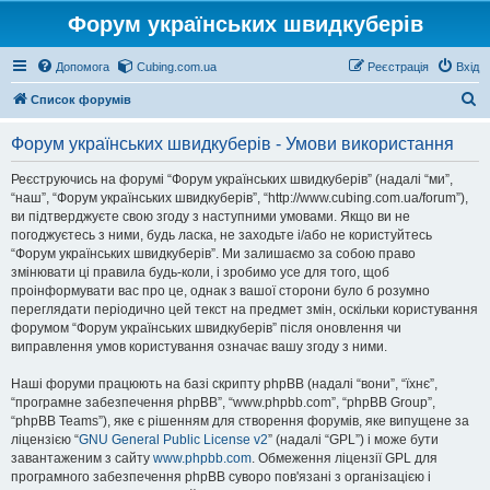
Форум українських швидкуберів
Допомога
Cubing.com.ua
Реєстрація
Вхід
П
Список форумів
о
Форум українських швидкуберів - Умови використання
ш
у
Реєструючись на форумі “Форум українських швидкуберів” (надалі “ми”,
“наш”, “Форум українських швидкуберів”, “http://www.cubing.com.ua/forum”),
к
ви підтверджуєте свою згоду з наступними умовами. Якщо ви не
погоджуєтесь з ними, будь ласка, не заходьте і/або не користуйтесь
“Форум українських швидкуберів”. Ми залишаємо за собою право
змінювати ці правила будь-коли, і зробимо усе для того, щоб
проінформувати вас про це, однак з вашої сторони було б розумно
переглядати періодично цей текст на предмет змін, оскільки користування
форумом “Форум українських швидкуберів” після оновлення чи
виправлення умов користування означає вашу згоду з ними.
Наші форуми працюють на базі скрипту phpBB (надалі “вони”, “їхнє”,
“програмне забезпечення phpBB”, “www.phpbb.com”, “phpBB Group”,
“phpBB Teams”), яке є рішенням для створення форумів, яке випущене за
ліцензією “
GNU General Public License v2
” (надалі “GPL”) і може бути
завантаженим з сайту
www.phpbb.com
. Обмеження ліцензії GPL для
програмного забезпечення phpBB суворо пов'язані з організацією і