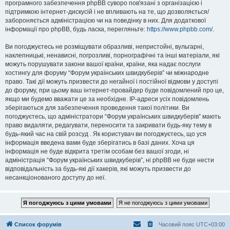
програмного забезпечення phpBB суворо пов'язані з організацією і
підтримкою інтернет-дискусій і не впливають на те, що дозволяється/
забороняється адміністрацією чи на поведінку в них. Для додаткової
інформації про phpBB, будь ласка, перегляньте:
https://www.phpbb.com/
.
Ви погоджуєтесь не розміщувати образливі, непристойні, вульгарні,
наклепницькі, ненависні, погрозливі, порнографічні та інші матеріали, які
можуть порушувати закони вашої країни, країни, яка надає послуги
хостингу для форуму “Форум українських швидкуберів” чи міжнародне
право. Такі дії можуть призвести до негайної і постійної відмови у доступі
до форуму, при цьому ваш інтернет-провайдер буде повідомлений про це,
якщо ми будемо вважати це за необхідне. IP-адреси усіх повідомлень
зберігаються для забезпечення проведення такої політики. Ви
погоджуєтесь, що адміністратори “Форум українських швидкуберів” мають
право видаляти, редагувати, переносити та закривати будь-яку тему в
будь-який час на свій розсуд . Як користувач ви погоджуєтесь, що уся
інформація введена вами буде зберігатись в базі даних. Хоча ця
інформація не буде відкрита третім особам без вашої згоди, ні
адміністрація “Форум українських швидкуберів”, ні phpBB не буде нести
відповідальність за будь-які дії хакерів, які можуть призвести до
несанкціонованого доступу до неї.
Список форумів
Часовий пояс
UTC+03:00