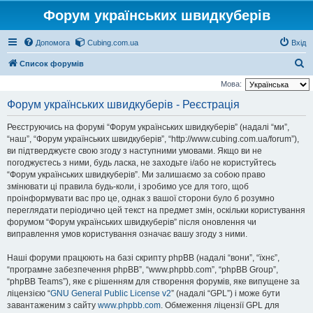
Форум українських швидкуберів
Допомога
Cubing.com.ua
Вхід
П
Список форумів
о
Мова:
ш
Форум українських швидкуберів - Реєстрація
у
Реєструючись на форумі “Форум українських швидкуберів” (надалі “ми”,
к
“наш”, “Форум українських швидкуберів”, “http://www.cubing.com.ua/forum”),
ви підтверджуєте свою згоду з наступними умовами. Якщо ви не
погоджуєтесь з ними, будь ласка, не заходьте і/або не користуйтесь
“Форум українських швидкуберів”. Ми залишаємо за собою право
змінювати ці правила будь-коли, і зробимо усе для того, щоб
проінформувати вас про це, однак з вашої сторони було б розумно
переглядати періодично цей текст на предмет змін, оскільки користування
форумом “Форум українських швидкуберів” після оновлення чи
виправлення умов користування означає вашу згоду з ними.
Наші форуми працюють на базі скрипту phpBB (надалі “вони”, “їхнє”,
“програмне забезпечення phpBB”, “www.phpbb.com”, “phpBB Group”,
“phpBB Teams”), яке є рішенням для створення форумів, яке випущене за
ліцензією “
GNU General Public License v2
” (надалі “GPL”) і може бути
завантаженим з сайту
www.phpbb.com
. Обмеження ліцензії GPL для