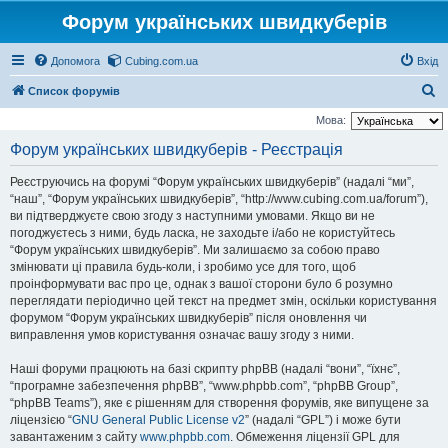
Форум українських швидкуберів
Допомога
Cubing.com.ua
Вхід
П
Список форумів
о
Мова:
ш
Форум українських швидкуберів - Реєстрація
у
Реєструючись на форумі “Форум українських швидкуберів” (надалі “ми”,
к
“наш”, “Форум українських швидкуберів”, “http://www.cubing.com.ua/forum”),
ви підтверджуєте свою згоду з наступними умовами. Якщо ви не
погоджуєтесь з ними, будь ласка, не заходьте і/або не користуйтесь
“Форум українських швидкуберів”. Ми залишаємо за собою право
змінювати ці правила будь-коли, і зробимо усе для того, щоб
проінформувати вас про це, однак з вашої сторони було б розумно
переглядати періодично цей текст на предмет змін, оскільки користування
форумом “Форум українських швидкуберів” після оновлення чи
виправлення умов користування означає вашу згоду з ними.
Наші форуми працюють на базі скрипту phpBB (надалі “вони”, “їхнє”,
“програмне забезпечення phpBB”, “www.phpbb.com”, “phpBB Group”,
“phpBB Teams”), яке є рішенням для створення форумів, яке випущене за
ліцензією “
GNU General Public License v2
” (надалі “GPL”) і може бути
завантаженим з сайту
www.phpbb.com
. Обмеження ліцензії GPL для