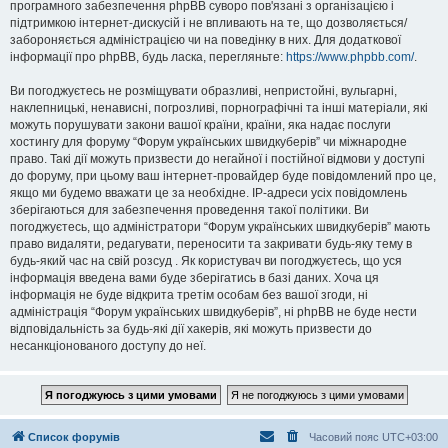
програмного забезпечення phpBB суворо пов'язані з організацією і
підтримкою інтернет-дискусій і не впливають на те, що дозволяється/
забороняється адміністрацією чи на поведінку в них. Для додаткової
інформації про phpBB, будь ласка, перегляньте:
https://www.phpbb.com/
.
Ви погоджуєтесь не розміщувати образливі, непристойні, вульгарні,
наклепницькі, ненависні, погрозливі, порнографічні та інші матеріали, які
можуть порушувати закони вашої країни, країни, яка надає послуги
хостингу для форуму “Форум українських швидкуберів” чи міжнародне
право. Такі дії можуть призвести до негайної і постійної відмови у доступі
до форуму, при цьому ваш інтернет-провайдер буде повідомлений про це,
якщо ми будемо вважати це за необхідне. IP-адреси усіх повідомлень
зберігаються для забезпечення проведення такої політики. Ви
погоджуєтесь, що адміністратори “Форум українських швидкуберів” мають
право видаляти, редагувати, переносити та закривати будь-яку тему в
будь-який час на свій розсуд . Як користувач ви погоджуєтесь, що уся
інформація введена вами буде зберігатись в базі даних. Хоча ця
інформація не буде відкрита третім особам без вашої згоди, ні
адміністрація “Форум українських швидкуберів”, ні phpBB не буде нести
відповідальність за будь-які дії хакерів, які можуть призвести до
несанкціонованого доступу до неї.
Список форумів
Часовий пояс
UTC+03:00