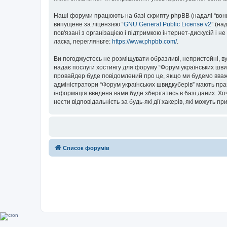
Наші форуми працюють на базі скрипту phpBB (надалі “вони”
випущене за ліцензією “
GNU General Public License v2
” (на
пов'язані з організацією і підтримкою інтернет-дискусій і 
ласка, перегляньте:
https://www.phpbb.com/
.
Ви погоджуєтесь не розміщувати образливі, непристойні, вул
надає послуги хостингу для форуму “Форум українських швидк
провайдер буде повідомлений про це, якщо ми будемо вважа
адміністратори “Форум українських швидкуберів” мають прав
інформація введена вами буде зберігатись в базі даних. Хоч
нести відповідальність за будь-які дії хакерів, які можуть п
Список форумів