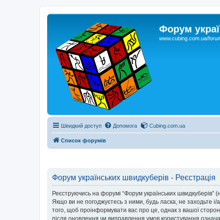
Форум украї
www.cubing.com.ua/foru
Швидкий доступ
Допомога
Cubing.com.ua
Список форумів
Форум українських швидкуберів - Реєстрація
Реєструючись на форумі “Форум українських швидкуберів” (на
Якщо ви не погоджуєтесь з ними, будь ласка, не заходьте і
того, щоб проінформувати вас про це, однак з вашої сторо
після оновлення чи виправлення умов користування означає