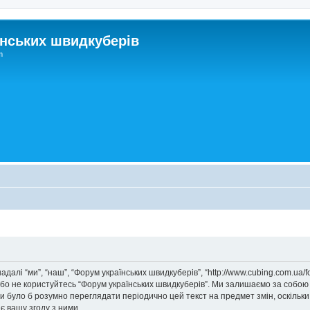
нських швидкуберів
m
далі “ми”, “наш”, “Форум українських швидкуберів”, “http://www.cubing.com.ua/
/або не користуйтесь “Форум українських швидкуберів”. Ми залишаємо за собою
ни було б розумно переглядати періодично цей текст на предмет змін, оскіль
 вашу згоду з ними.