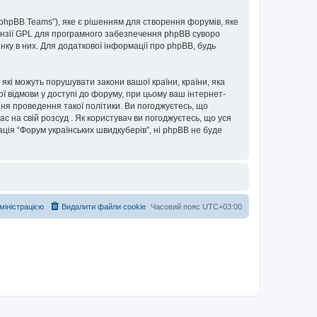
“phpBB Teams”), яке є рішенням для створення форумів, яке
нзії GPL для програмного забезпечення phpBB суворо
інку в них. Для додаткової інформації про phpBB, будь
 які можуть порушувати закони вашої країни, країни, яка
ої відмови у доступі до форуму, при цьому ваш інтернет-
ня проведення такої політики. Ви погоджуєтесь, що
с на свій розсуд . Як користувач ви погоджуєтесь, що уся
ація “Форум українських швидкуберів”, ні phpBB не буде
дміністрацією
Видалити файли cookie
Часовий пояс
UTC+03:00