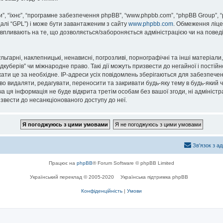
, “їхнє”, “програмне забезпечення phpBB”, “www.phpbb.com”, “phpBB Group”, 
далі “GPL”) і може бути завантаженим з сайту
www.phpbb.com
. Обмеження ліце
не впливають на те, що дозволяється/забороняється адміністрацією чи на повед
ьгарні, наклепницькі, ненависні, погрозливі, порнографічні та інші матеріали,
уберів” чи міжнародне право. Такі дії можуть призвести до негайної і постійн
ти це за необхідне. IP-адреси усіх повідомлень зберігаються для забезпечен
о видаляти, редагувати, переносити та закривати будь-яку тему в будь-який ча
а ця інформація не буде відкрита третім особам без вашої згоди, ні адміністр
ризвести до несанкціонованого доступу до неї.
Зв'язок з а
Працює на
phpBB
® Forum Software © phpBB Limited
Український переклад © 2005-2020
Українська підтримка phpBB
Конфіденційність
|
Умови