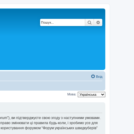
Пошук
Розширений по
Вхід
Мова:
forum”), ви підтверджуєте свою згоду з наступними умовами.
 право змінювати ці правила будь-коли, і зробимо усе для
ки користування форумом “Форум українських швидкуберів”