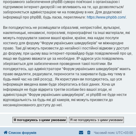
програмного забезпечення phpBB суворо пов'язані з організацією і
підтримкою інтернет-дискусій і не впливають на те, що дозволяється/
забороняється адміністрацією чи на поведінку в них. Для додаткової
інформації про phpBB, будь ласка, перегляньте:
https://www.phpbb.com/
.
Ви погоджуєтесь не розміщувати образливі, непристойні, вульгарні,
наклепницькі, ненависні, погрозливі, порнографічні та інші матеріали, які
можуть порушувати закони вашої країни, країни, яка надає послуги
хостингу для форуму “Форум українських швидкуберів” чи міжнародне
право. Такі дії можуть призвести до негайної і постійної відмови у доступі
до форуму, при цьому ваш інтернет-провайдер буде повідомлений про це,
якщо ми будемо вважати це за необхідне. IP-адреси усіх повідомлень
зберігаються для забезпечення проведення такої політики. Ви
погоджуєтесь, що адміністратори “Форум українських швидкуберів” мають
право видаляти, редагувати, переносити та закривати будь-яку тему в
будь-який час на свій розсуд . Як користувач ви погоджуєтесь, що уся
інформація введена вами буде зберігатись в базі даних. Хоча ця
інформація не буде відкрита третім особам без вашої згоди, ні
адміністрація “Форум українських швидкуберів”, ні phpBB не буде нести
відповідальність за будь-які дії хакерів, які можуть призвести до
несанкціонованого доступу до неї.
Список форумів
Часовий пояс
UTC+03:00