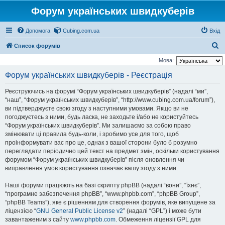
Форум українських швидкуберів
Допомога
Cubing.com.ua
Вхід
П
Список форумів
о
Мова:
ш
Форум українських швидкуберів - Реєстрація
у
Реєструючись на форумі “Форум українських швидкуберів” (надалі “ми”,
к
“наш”, “Форум українських швидкуберів”, “http://www.cubing.com.ua/forum”),
ви підтверджуєте свою згоду з наступними умовами. Якщо ви не
погоджуєтесь з ними, будь ласка, не заходьте і/або не користуйтесь
“Форум українських швидкуберів”. Ми залишаємо за собою право
змінювати ці правила будь-коли, і зробимо усе для того, щоб
проінформувати вас про це, однак з вашої сторони було б розумно
переглядати періодично цей текст на предмет змін, оскільки користування
форумом “Форум українських швидкуберів” після оновлення чи
виправлення умов користування означає вашу згоду з ними.
Наші форуми працюють на базі скрипту phpBB (надалі “вони”, “їхнє”,
“програмне забезпечення phpBB”, “www.phpbb.com”, “phpBB Group”,
“phpBB Teams”), яке є рішенням для створення форумів, яке випущене за
ліцензією “
GNU General Public License v2
” (надалі “GPL”) і може бути
завантаженим з сайту
www.phpbb.com
. Обмеження ліцензії GPL для