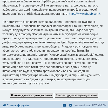
програмного забезпечення phpBB суворо пов'язані з організацією і
підтримкою інтернет-дискусій і не впливають на те, що дозволяється/
забороняється адміністрацією чи на поведінку в них. Для додаткової
інформації про phpBB, будь ласка, перегляньте:
https://www.phpbb.com/
.
Ви погоджуєтесь не розміщувати образливі, непристойні, вульгарні,
наклепницькі, ненависні, погрозливі, порнографічні та інші матеріали, які
можуть порушувати закони вашої країни, країни, яка надає послуги
хостингу для форуму “Форум українських швидкуберів” чи міжнародне
право. Такі дії можуть призвести до негайної і постійної відмови у доступі
до форуму, при цьому ваш інтернет-провайдер буде повідомлений про це,
якщо ми будемо вважати це за необхідне. IP-адреси усіх повідомлень
зберігаються для забезпечення проведення такої політики. Ви
погоджуєтесь, що адміністратори “Форум українських швидкуберів” мають
право видаляти, редагувати, переносити та закривати будь-яку тему в
будь-який час на свій розсуд . Як користувач ви погоджуєтесь, що уся
інформація введена вами буде зберігатись в базі даних. Хоча ця
інформація не буде відкрита третім особам без вашої згоди, ні
адміністрація “Форум українських швидкуберів”, ні phpBB не буде нести
відповідальність за будь-які дії хакерів, які можуть призвести до
несанкціонованого доступу до неї.
Список форумів
Часовий пояс
UTC+03:00