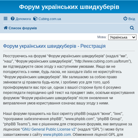
Форум українських швидкуберів
Допомога
Cubing.com.ua
Вхід
П
Список форумів
о
Мова:
ш
Форум українських швидкуберів - Реєстрація
у
Реєструючись на форумі “Форум українських швидкуберів” (надалі “ми”,
к
“наш”, “Форум українських швидкуберів”, “http://www.cubing.com.ua/forum”),
ви підтверджуєте свою згоду з наступними умовами. Якщо ви не
погоджуєтесь з ними, будь ласка, не заходьте і/або не користуйтесь
“Форум українських швидкуберів”. Ми залишаємо за собою право
змінювати ці правила будь-коли, і зробимо усе для того, щоб
проінформувати вас про це, однак з вашої сторони було б розумно
переглядати періодично цей текст на предмет змін, оскільки користування
форумом “Форум українських швидкуберів” після оновлення чи
виправлення умов користування означає вашу згоду з ними.
Наші форуми працюють на базі скрипту phpBB (надалі “вони”, “їхнє”,
“програмне забезпечення phpBB”, “www.phpbb.com”, “phpBB Group”,
“phpBB Teams”), яке є рішенням для створення форумів, яке випущене за
ліцензією “
GNU General Public License v2
” (надалі “GPL”) і може бути
завантаженим з сайту
www.phpbb.com
. Обмеження ліцензії GPL для