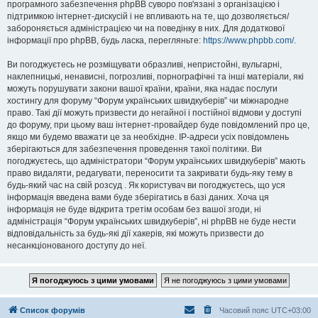
програмного забезпечення phpBB суворо пов'язані з організацією і
підтримкою інтернет-дискусій і не впливають на те, що дозволяється/
забороняється адміністрацією чи на поведінку в них. Для додаткової
інформації про phpBB, будь ласка, перегляньте:
https://www.phpbb.com/
.
Ви погоджуєтесь не розміщувати образливі, непристойні, вульгарні,
наклепницькі, ненависні, погрозливі, порнографічні та інші матеріали, які
можуть порушувати закони вашої країни, країни, яка надає послуги
хостингу для форуму “Форум українських швидкуберів” чи міжнародне
право. Такі дії можуть призвести до негайної і постійної відмови у доступі
до форуму, при цьому ваш інтернет-провайдер буде повідомлений про це,
якщо ми будемо вважати це за необхідне. IP-адреси усіх повідомлень
зберігаються для забезпечення проведення такої політики. Ви
погоджуєтесь, що адміністратори “Форум українських швидкуберів” мають
право видаляти, редагувати, переносити та закривати будь-яку тему в
будь-який час на свій розсуд . Як користувач ви погоджуєтесь, що уся
інформація введена вами буде зберігатись в базі даних. Хоча ця
інформація не буде відкрита третім особам без вашої згоди, ні
адміністрація “Форум українських швидкуберів”, ні phpBB не буде нести
відповідальність за будь-які дії хакерів, які можуть призвести до
несанкціонованого доступу до неї.
Список форумів
Часовий пояс
UTC+03:00