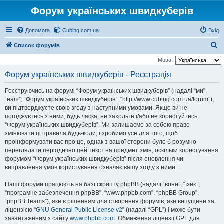
Форум українських швидкуберів
Допомога
Cubing.com.ua
Вхід
П
Список форумів
о
Мова:
ш
Форум українських швидкуберів - Реєстрація
у
Реєструючись на форумі “Форум українських швидкуберів” (надалі “ми”,
к
“наш”, “Форум українських швидкуберів”, “http://www.cubing.com.ua/forum”),
ви підтверджуєте свою згоду з наступними умовами. Якщо ви не
погоджуєтесь з ними, будь ласка, не заходьте і/або не користуйтесь
“Форум українських швидкуберів”. Ми залишаємо за собою право
змінювати ці правила будь-коли, і зробимо усе для того, щоб
проінформувати вас про це, однак з вашої сторони було б розумно
переглядати періодично цей текст на предмет змін, оскільки користування
форумом “Форум українських швидкуберів” після оновлення чи
виправлення умов користування означає вашу згоду з ними.
Наші форуми працюють на базі скрипту phpBB (надалі “вони”, “їхнє”,
“програмне забезпечення phpBB”, “www.phpbb.com”, “phpBB Group”,
“phpBB Teams”), яке є рішенням для створення форумів, яке випущене за
ліцензією “
GNU General Public License v2
” (надалі “GPL”) і може бути
завантаженим з сайту
www.phpbb.com
. Обмеження ліцензії GPL для