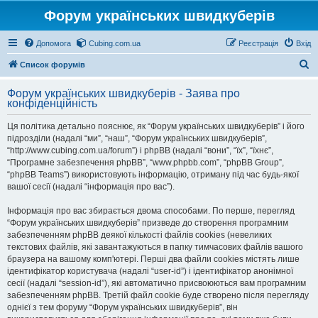
Форум українських швидкуберів
Допомога
Cubing.com.ua
Реєстрація
Вхід
П
Список форумів
о
Форум українських швидкуберів - Заява про
ш
конфіденційність
у
Ця політика детально пояснює, як “Форум українських швидкуберів” і його
к
підрозділи (надалі “ми”, “наш”, “Форум українських швидкуберів”,
“http://www.cubing.com.ua/forum”) і phpBB (надалі “вони”, “їх”, “їхнє”,
“Програмне забезпечення phpBB”, “www.phpbb.com”, “phpBB Group”,
“phpBB Teams”) використовують інформацію, отриману під час будь-якої
вашої сесії (надалі “інформація про вас”).
Інформація про вас збирається двома способами. По перше, перегляд
“Форум українських швидкуберів” призведе до створення програмним
забезпеченням phpBB деякої кількості файлів cookies (невеликих
текстових файлів, які завантажуються в папку тимчасових файлів вашого
браузера на вашому комп'ютері. Перші два файли cookies містять лише
ідентифікатор користувача (надалі “user-id”) і ідентифікатор анонімної
сесії (надалі “session-id”), які автоматично присвоюються вам програмним
забезпеченням phpBB. Третій файл cookie буде створено після перегляду
однієї з тем форуму “Форум українських швидкуберів”, він