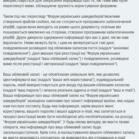
використовується для зберігання інформації про те, які теми вже були
переглянуті вами, збільшуючи зручність користування форумом.
Також під час перегляду “Форум українських швидкуберів”можливе
створення файлів cookies, які не стосуються програмного забезпечення
phpBB, однак вони виходять за рамки цього документу, оскільки він
поширюється виключно на сторінки, створені програмним забезпеченням
phpBB. Друге джерело одержання інформації про вас є дані, які ви нам
відсилаєте. Ними можуть бути, і цим не вичерпуються такі дані:
повідомлення розміщені під обліковим записом гостя (надалі “анонімні
повідомлення”), дані вказані при реєстрації на “Форум українських
швидкуберів” (надалі “ваш обліковий запис”) і повідомлення, розміщені
вами після реєстрації і авторизації (надалі “ваші повідомлення”).
Ваш обліковий запис - це обов'язково унікальне ім'я, яке дозволяє
ідентифікувати вас (надалі “ваше ім'я користувача”), індивідуальний
пароль, який використовується для входу під вашим обліковим записом
(надалі “ваш пароль”) і власна реальна адреса e-mail (надалі “ваш e-mail”).
Ваша інформація про ваш обліковий запис на “Форум українських
швидкуберів” захищена законами про захист інформації країни, яка надає
нам послуги хостингу. Будь-яка інформація, окрім вашого імені
користувача, вашого паролю і вашої адреси e-mail, яка запитується в
процесі реєстрації може бути необхідною або необов'язковою, на розсуд
“Форум українських швидкуберів”. У будь-якому випадку, ви маєте право
обирати, яка інформація про ваш обліковий запис буде
загальнодоступною. Крім того, в налаштуваннях вашого облікового запису,
ви маєте можливість погодитись чи відмовитись від отримання e-mail