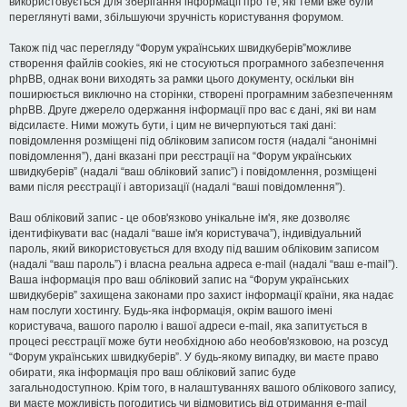
використовується для зберігання інформації про те, які теми вже були
переглянуті вами, збільшуючи зручність користування форумом.
Також під час перегляду “Форум українських швидкуберів”можливе
створення файлів cookies, які не стосуються програмного забезпечення
phpBB, однак вони виходять за рамки цього документу, оскільки він
поширюється виключно на сторінки, створені програмним забезпеченням
phpBB. Друге джерело одержання інформації про вас є дані, які ви нам
відсилаєте. Ними можуть бути, і цим не вичерпуються такі дані:
повідомлення розміщені під обліковим записом гостя (надалі “анонімні
повідомлення”), дані вказані при реєстрації на “Форум українських
швидкуберів” (надалі “ваш обліковий запис”) і повідомлення, розміщені
вами після реєстрації і авторизації (надалі “ваші повідомлення”).
Ваш обліковий запис - це обов'язково унікальне ім'я, яке дозволяє
ідентифікувати вас (надалі “ваше ім'я користувача”), індивідуальний
пароль, який використовується для входу під вашим обліковим записом
(надалі “ваш пароль”) і власна реальна адреса e-mail (надалі “ваш e-mail”).
Ваша інформація про ваш обліковий запис на “Форум українських
швидкуберів” захищена законами про захист інформації країни, яка надає
нам послуги хостингу. Будь-яка інформація, окрім вашого імені
користувача, вашого паролю і вашої адреси e-mail, яка запитується в
процесі реєстрації може бути необхідною або необов'язковою, на розсуд
“Форум українських швидкуберів”. У будь-якому випадку, ви маєте право
обирати, яка інформація про ваш обліковий запис буде
загальнодоступною. Крім того, в налаштуваннях вашого облікового запису,
ви маєте можливість погодитись чи відмовитись від отримання e-mail