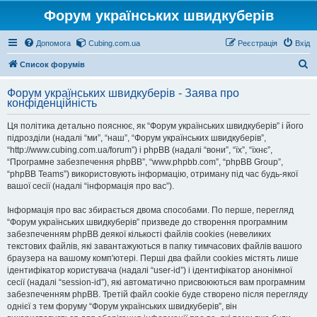
Форум українських швидкуберів
Допомога
Cubing.com.ua
Реєстрація
Вхід
П
Список форумів
о
Форум українських швидкуберів - Заява про
ш
конфіденційність
у
Ця політика детально пояснює, як “Форум українських швидкуберів” і його
к
підрозділи (надалі “ми”, “наш”, “Форум українських швидкуберів”,
“http://www.cubing.com.ua/forum”) і phpBB (надалі “вони”, “їх”, “їхнє”,
“Програмне забезпечення phpBB”, “www.phpbb.com”, “phpBB Group”,
“phpBB Teams”) використовують інформацію, отриману під час будь-якої
вашої сесії (надалі “інформація про вас”).
Інформація про вас збирається двома способами. По перше, перегляд
“Форум українських швидкуберів” призведе до створення програмним
забезпеченням phpBB деякої кількості файлів cookies (невеликих
текстових файлів, які завантажуються в папку тимчасових файлів вашого
браузера на вашому комп'ютері. Перші два файли cookies містять лише
ідентифікатор користувача (надалі “user-id”) і ідентифікатор анонімної
сесії (надалі “session-id”), які автоматично присвоюються вам програмним
забезпеченням phpBB. Третій файл cookie буде створено після перегляду
однієї з тем форуму “Форум українських швидкуберів”, він