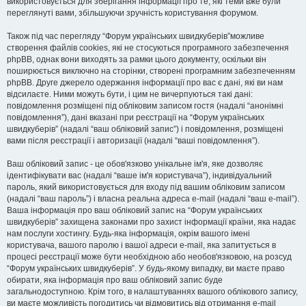
використовується для зберігання інформації про те, які теми вже були
переглянуті вами, збільшуючи зручність користування форумом.
Також під час перегляду “Форум українських швидкуберів”можливе
створення файлів cookies, які не стосуються програмного забезпечення
phpBB, однак вони виходять за рамки цього документу, оскільки він
поширюється виключно на сторінки, створені програмним забезпеченням
phpBB. Друге джерело одержання інформації про вас є дані, які ви нам
відсилаєте. Ними можуть бути, і цим не вичерпуються такі дані:
повідомлення розміщені під обліковим записом гостя (надалі “анонімні
повідомлення”), дані вказані при реєстрації на “Форум українських
швидкуберів” (надалі “ваш обліковий запис”) і повідомлення, розміщені
вами після реєстрації і авторизації (надалі “ваші повідомлення”).
Ваш обліковий запис - це обов'язково унікальне ім'я, яке дозволяє
ідентифікувати вас (надалі “ваше ім'я користувача”), індивідуальний
пароль, який використовується для входу під вашим обліковим записом
(надалі “ваш пароль”) і власна реальна адреса e-mail (надалі “ваш e-mail”).
Ваша інформація про ваш обліковий запис на “Форум українських
швидкуберів” захищена законами про захист інформації країни, яка надає
нам послуги хостингу. Будь-яка інформація, окрім вашого імені
користувача, вашого паролю і вашої адреси e-mail, яка запитується в
процесі реєстрації може бути необхідною або необов'язковою, на розсуд
“Форум українських швидкуберів”. У будь-якому випадку, ви маєте право
обирати, яка інформація про ваш обліковий запис буде
загальнодоступною. Крім того, в налаштуваннях вашого облікового запису,
ви маєте можливість погодитись чи відмовитись від отримання e-mail