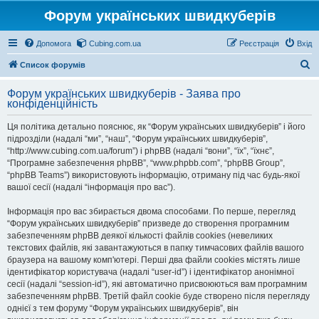
Форум українських швидкуберів
Допомога
Cubing.com.ua
Реєстрація
Вхід
П
Список форумів
о
Форум українських швидкуберів - Заява про
ш
конфіденційність
у
Ця політика детально пояснює, як “Форум українських швидкуберів” і його
к
підрозділи (надалі “ми”, “наш”, “Форум українських швидкуберів”,
“http://www.cubing.com.ua/forum”) і phpBB (надалі “вони”, “їх”, “їхнє”,
“Програмне забезпечення phpBB”, “www.phpbb.com”, “phpBB Group”,
“phpBB Teams”) використовують інформацію, отриману під час будь-якої
вашої сесії (надалі “інформація про вас”).
Інформація про вас збирається двома способами. По перше, перегляд
“Форум українських швидкуберів” призведе до створення програмним
забезпеченням phpBB деякої кількості файлів cookies (невеликих
текстових файлів, які завантажуються в папку тимчасових файлів вашого
браузера на вашому комп'ютері. Перші два файли cookies містять лише
ідентифікатор користувача (надалі “user-id”) і ідентифікатор анонімної
сесії (надалі “session-id”), які автоматично присвоюються вам програмним
забезпеченням phpBB. Третій файл cookie буде створено після перегляду
однієї з тем форуму “Форум українських швидкуберів”, він