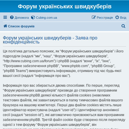
Форум українських швидкуберів
Допомога
Cubing.com.ua
Реєстрація
Вхід
П
Список форумів
о
Форум українських швидкуберів - Заява про
ш
конфіденційність
у
Ця політика детально пояснює, як “Форум українських швидкуберів” і його
к
підрозділи (надалі “ми”, “наш”, “Форум українських швидкуберів”,
“http://www.cubing.com.ua/forum”) і phpBB (надалі “вони”, “їх”, “їхнє”,
“Програмне забезпечення phpBB”, “www.phpbb.com”, “phpBB Group”,
“phpBB Teams”) використовують інформацію, отриману під час будь-якої
вашої сесії (надалі “інформація про вас”).
Інформація про вас збирається двома способами. По перше, перегляд
“Форум українських швидкуберів” призведе до створення програмним
забезпеченням phpBB деякої кількості файлів cookies (невеликих
текстових файлів, які завантажуються в папку тимчасових файлів вашого
браузера на вашому комп'ютері. Перші два файли cookies містять лише
ідентифікатор користувача (надалі “user-id”) і ідентифікатор анонімної
сесії (надалі “session-id”), які автоматично присвоюються вам програмним
забезпеченням phpBB. Третій файл cookie буде створено після перегляду
однієї з тем форуму “Форум українських швидкуберів”, він