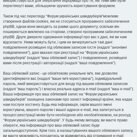
використовується для зберігання інформації про те, які теми вже були
переглянуті вами, збільшуючи зручність користування форумом.
Також під час перегляду “Форум українських швидкуберів”можливе
створення файлів cookies, які не стосуються програмного забезпечення
phpBB, однак вони виходять за рамки цього документу, оскільки він
поширюється виключно на сторінки, створені програмним забезпеченням
phpBB. Друге джерело одержання інформації про вас є дані, які ви нам
відсилаєте. Ними можуть бути, і цим не вичерпуються такі дані:
повідомлення розміщені під обліковим записом гостя (надалі “анонімні
повідомлення”), дані вказані при реєстрації на “Форум українських
швидкуберів” (надалі “ваш обліковий запис”) і повідомлення, розміщені
вами після реєстрації і авторизації (надалі “ваші повідомлення”).
Ваш обліковий запис - це обов'язково унікальне ім'я, яке дозволяє
ідентифікувати вас (надалі “ваше ім'я користувача”), індивідуальний
пароль, який використовується для входу під вашим обліковим записом
(надалі “ваш пароль”) і власна реальна адреса e-mail (надалі “ваш e-mail”).
Ваша інформація про ваш обліковий запис на “Форум українських
швидкуберів” захищена законами про захист інформації країни, яка надає
нам послуги хостингу. Будь-яка інформація, окрім вашого імені
користувача, вашого паролю і вашої адреси e-mail, яка запитується в
процесі реєстрації може бути необхідною або необов'язковою, на розсуд
“Форум українських швидкуберів”. У будь-якому випадку, ви маєте право
обирати, яка інформація про ваш обліковий запис буде
загальнодоступною. Крім того, в налаштуваннях вашого облікового запису,
ви маєте можливість погодитись чи відмовитись від отримання e-mail