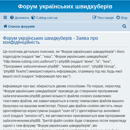
Форум українських швидкуберів
Допомога
Cubing.com.ua
Реєстрація
Вхід
П
Список форумів
о
Форум українських швидкуберів - Заява про
ш
конфіденційність
у
Ця політика детально пояснює, як “Форум українських швидкуберів” і його
к
підрозділи (надалі “ми”, “наш”, “Форум українських швидкуберів”,
“http://www.cubing.com.ua/forum”) і phpBB (надалі “вони”, “їх”, “їхнє”,
“Програмне забезпечення phpBB”, “www.phpbb.com”, “phpBB Group”,
“phpBB Teams”) використовують інформацію, отриману під час будь-якої
вашої сесії (надалі “інформація про вас”).
Інформація про вас збирається двома способами. По перше, перегляд
“Форум українських швидкуберів” призведе до створення програмним
забезпеченням phpBB деякої кількості файлів cookies (невеликих
текстових файлів, які завантажуються в папку тимчасових файлів вашого
браузера на вашому комп'ютері. Перші два файли cookies містять лише
ідентифікатор користувача (надалі “user-id”) і ідентифікатор анонімної
сесії (надалі “session-id”), які автоматично присвоюються вам програмним
забезпеченням phpBB. Третій файл cookie буде створено після перегляду
однієї з тем форуму “Форум українських швидкуберів”, він