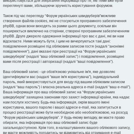
використовується для зберігання інформації про те, які теми вже були
переглянуті вами, збільшуючи зручність користування форумом.
Також під час перегляду “Форум українських швидкуберів”можливе
створення файлів cookies, які не стосуються програмного забезпечення
phpBB, однак вони виходять за рамки цього документу, оскільки він
поширюється виключно на сторінки, створені програмним забезпеченням
phpBB. Друге джерело одержання інформації про вас є дані, які ви нам
відсилаєте. Ними можуть бути, і цим не вичерпуються такі дані:
повідомлення розміщені під обліковим записом гостя (надалі “анонімні
повідомлення”), дані вказані при реєстрації на “Форум українських
швидкуберів” (надалі “ваш обліковий запис”) і повідомлення, розміщені
вами після реєстрації і авторизації (надалі “ваші повідомлення”).
Ваш обліковий запис - це обов'язково унікальне ім'я, яке дозволяє
ідентифікувати вас (надалі “ваше ім'я користувача”), індивідуальний
пароль, який використовується для входу під вашим обліковим записом
(надалі “ваш пароль”) і власна реальна адреса e-mail (надалі “ваш e-mail”).
Ваша інформація про ваш обліковий запис на “Форум українських
швидкуберів” захищена законами про захист інформації країни, яка надає
нам послуги хостингу. Будь-яка інформація, окрім вашого імені
користувача, вашого паролю і вашої адреси e-mail, яка запитується в
процесі реєстрації може бути необхідною або необов'язковою, на розсуд
“Форум українських швидкуберів”. У будь-якому випадку, ви маєте право
обирати, яка інформація про ваш обліковий запис буде
загальнодоступною. Крім того, в налаштуваннях вашого облікового запису,
ви маєте можливість погодитись чи відмовитись від отримання e-mail