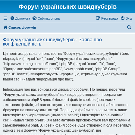
Форум українських швидкуберів
Допомога
Cubing.com.ua
Реєстрація
Вхід
П
Список форумів
о
Форум українських швидкуберів - Заява про
ш
конфіденційність
у
Ця політика детально пояснює, як “Форум українських швидкуберів” і його
к
підрозділи (надалі “ми”, “наш”, “Форум українських швидкуберів”,
“http://www.cubing.com.ua/forum”) і phpBB (надалі “вони”, “їх”, “їхнє”,
“Програмне забезпечення phpBB”, “www.phpbb.com”, “phpBB Group”,
“phpBB Teams”) використовують інформацію, отриману під час будь-якої
вашої сесії (надалі “інформація про вас”).
Інформація про вас збирається двома способами. По перше, перегляд
“Форум українських швидкуберів” призведе до створення програмним
забезпеченням phpBB деякої кількості файлів cookies (невеликих
текстових файлів, які завантажуються в папку тимчасових файлів вашого
браузера на вашому комп'ютері. Перші два файли cookies містять лише
ідентифікатор користувача (надалі “user-id”) і ідентифікатор анонімної
сесії (надалі “session-id”), які автоматично присвоюються вам програмним
забезпеченням phpBB. Третій файл cookie буде створено після перегляду
однієї з тем форуму “Форум українських швидкуберів”, він