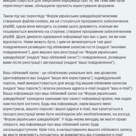
використовується для зберігання інформації про те, які теми вже були
переглянуті вами, збільшуючи зручність користування форумом.
Також під час перегляду “Форум українських швидкуберів”можливе
створення файлів cookies, які не стосуються програмного забезпечення
phpBB, однак вони виходять за рамки цього документу, оскільки він
поширюється виключно на сторінки, створені програмним забезпеченням
phpBB. Друге джерело одержання інформації про вас є дані, які ви нам
відсилаєте. Ними можуть бути, і цим не вичерпуються такі дані:
повідомлення розміщені під обліковим записом гостя (надалі “анонімні
повідомлення”), дані вказані при реєстрації на “Форум українських
швидкуберів” (надалі “ваш обліковий запис”) і повідомлення, розміщені
вами після реєстрації і авторизації (надалі “ваші повідомлення”).
Ваш обліковий запис - це обов'язково унікальне ім'я, яке дозволяє
ідентифікувати вас (надалі “ваше ім'я користувача”), індивідуальний
пароль, який використовується для входу під вашим обліковим записом
(надалі “ваш пароль”) і власна реальна адреса e-mail (надалі “ваш e-mail”).
Ваша інформація про ваш обліковий запис на “Форум українських
швидкуберів” захищена законами про захист інформації країни, яка надає
нам послуги хостингу. Будь-яка інформація, окрім вашого імені
користувача, вашого паролю і вашої адреси e-mail, яка запитується в
процесі реєстрації може бути необхідною або необов'язковою, на розсуд
“Форум українських швидкуберів”. У будь-якому випадку, ви маєте право
обирати, яка інформація про ваш обліковий запис буде
загальнодоступною. Крім того, в налаштуваннях вашого облікового запису,
ви маєте можливість погодитись чи відмовитись від отримання e-mail