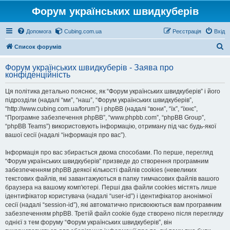
Форум українських швидкуберів
Допомога
Cubing.com.ua
Реєстрація
Вхід
П
Список форумів
о
Форум українських швидкуберів - Заява про
ш
конфіденційність
у
Ця політика детально пояснює, як “Форум українських швидкуберів” і його
к
підрозділи (надалі “ми”, “наш”, “Форум українських швидкуберів”,
“http://www.cubing.com.ua/forum”) і phpBB (надалі “вони”, “їх”, “їхнє”,
“Програмне забезпечення phpBB”, “www.phpbb.com”, “phpBB Group”,
“phpBB Teams”) використовують інформацію, отриману під час будь-якої
вашої сесії (надалі “інформація про вас”).
Інформація про вас збирається двома способами. По перше, перегляд
“Форум українських швидкуберів” призведе до створення програмним
забезпеченням phpBB деякої кількості файлів cookies (невеликих
текстових файлів, які завантажуються в папку тимчасових файлів вашого
браузера на вашому комп'ютері. Перші два файли cookies містять лише
ідентифікатор користувача (надалі “user-id”) і ідентифікатор анонімної
сесії (надалі “session-id”), які автоматично присвоюються вам програмним
забезпеченням phpBB. Третій файл cookie буде створено після перегляду
однієї з тем форуму “Форум українських швидкуберів”, він