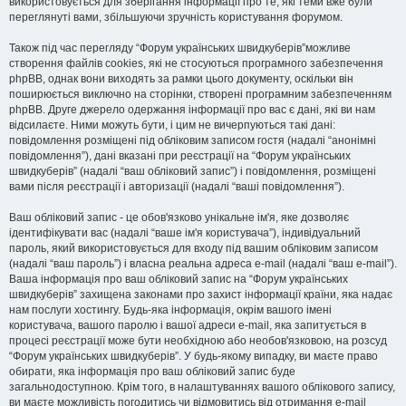
використовується для зберігання інформації про те, які теми вже були
переглянуті вами, збільшуючи зручність користування форумом.
Також під час перегляду “Форум українських швидкуберів”можливе
створення файлів cookies, які не стосуються програмного забезпечення
phpBB, однак вони виходять за рамки цього документу, оскільки він
поширюється виключно на сторінки, створені програмним забезпеченням
phpBB. Друге джерело одержання інформації про вас є дані, які ви нам
відсилаєте. Ними можуть бути, і цим не вичерпуються такі дані:
повідомлення розміщені під обліковим записом гостя (надалі “анонімні
повідомлення”), дані вказані при реєстрації на “Форум українських
швидкуберів” (надалі “ваш обліковий запис”) і повідомлення, розміщені
вами після реєстрації і авторизації (надалі “ваші повідомлення”).
Ваш обліковий запис - це обов'язково унікальне ім'я, яке дозволяє
ідентифікувати вас (надалі “ваше ім'я користувача”), індивідуальний
пароль, який використовується для входу під вашим обліковим записом
(надалі “ваш пароль”) і власна реальна адреса e-mail (надалі “ваш e-mail”).
Ваша інформація про ваш обліковий запис на “Форум українських
швидкуберів” захищена законами про захист інформації країни, яка надає
нам послуги хостингу. Будь-яка інформація, окрім вашого імені
користувача, вашого паролю і вашої адреси e-mail, яка запитується в
процесі реєстрації може бути необхідною або необов'язковою, на розсуд
“Форум українських швидкуберів”. У будь-якому випадку, ви маєте право
обирати, яка інформація про ваш обліковий запис буде
загальнодоступною. Крім того, в налаштуваннях вашого облікового запису,
ви маєте можливість погодитись чи відмовитись від отримання e-mail