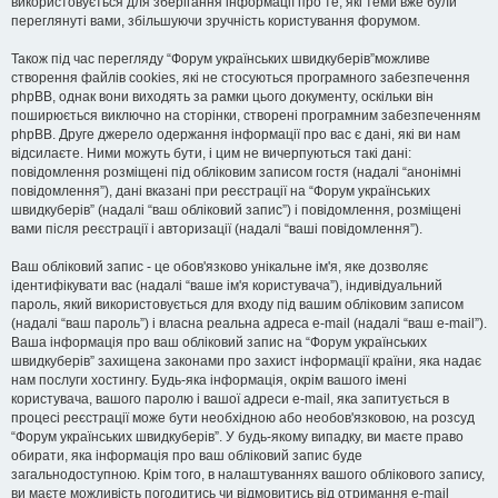
використовується для зберігання інформації про те, які теми вже були
переглянуті вами, збільшуючи зручність користування форумом.
Також під час перегляду “Форум українських швидкуберів”можливе
створення файлів cookies, які не стосуються програмного забезпечення
phpBB, однак вони виходять за рамки цього документу, оскільки він
поширюється виключно на сторінки, створені програмним забезпеченням
phpBB. Друге джерело одержання інформації про вас є дані, які ви нам
відсилаєте. Ними можуть бути, і цим не вичерпуються такі дані:
повідомлення розміщені під обліковим записом гостя (надалі “анонімні
повідомлення”), дані вказані при реєстрації на “Форум українських
швидкуберів” (надалі “ваш обліковий запис”) і повідомлення, розміщені
вами після реєстрації і авторизації (надалі “ваші повідомлення”).
Ваш обліковий запис - це обов'язково унікальне ім'я, яке дозволяє
ідентифікувати вас (надалі “ваше ім'я користувача”), індивідуальний
пароль, який використовується для входу під вашим обліковим записом
(надалі “ваш пароль”) і власна реальна адреса e-mail (надалі “ваш e-mail”).
Ваша інформація про ваш обліковий запис на “Форум українських
швидкуберів” захищена законами про захист інформації країни, яка надає
нам послуги хостингу. Будь-яка інформація, окрім вашого імені
користувача, вашого паролю і вашої адреси e-mail, яка запитується в
процесі реєстрації може бути необхідною або необов'язковою, на розсуд
“Форум українських швидкуберів”. У будь-якому випадку, ви маєте право
обирати, яка інформація про ваш обліковий запис буде
загальнодоступною. Крім того, в налаштуваннях вашого облікового запису,
ви маєте можливість погодитись чи відмовитись від отримання e-mail