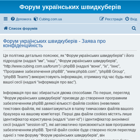
Форум українських швидкуберів
Допомога
Cubing.com.ua
Реєстрація
Вхід
П
Список форумів
о
Форум українських швидкуберів - Заява про
ш
конфіденційність
у
Ця політика детально пояснює, як “Форум українських швидкуберів” і його
к
підрозділи (надалі “ми”, “наш”, “Форум українських швидкуберів”,
“http://www.cubing.com.ua/forum”) і phpBB (надалі “вони”, “їх”, “їхнє”,
“Програмне забезпечення phpBB”, “www.phpbb.com”, “phpBB Group”,
“phpBB Teams”) використовують інформацію, отриману під час будь-якої
вашої сесії (надалі “інформація про вас”).
Інформація про вас збирається двома способами. По перше, перегляд
“Форум українських швидкуберів” призведе до створення програмним
забезпеченням phpBB деякої кількості файлів cookies (невеликих
текстових файлів, які завантажуються в папку тимчасових файлів вашого
браузера на вашому комп'ютері. Перші два файли cookies містять лише
ідентифікатор користувача (надалі “user-id”) і ідентифікатор анонімної
сесії (надалі “session-id”), які автоматично присвоюються вам програмним
забезпеченням phpBB. Третій файл cookie буде створено після перегляду
однієї з тем форуму “Форум українських швидкуберів”, він