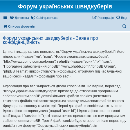
Форум українських швидкуберів
Допомога
Cubing.com.ua
Реєстрація
Вхід
П
Список форумів
о
Форум українських швидкуберів - Заява про
ш
конфіденційність
у
Ця політика детально пояснює, як “Форум українських швидкуберів” і його
к
підрозділи (надалі “ми”, “наш”, “Форум українських швидкуберів”,
“http://www.cubing.com.ua/forum”) і phpBB (надалі “вони”, “їх”, “їхнє”,
“Програмне забезпечення phpBB”, “www.phpbb.com”, “phpBB Group”,
“phpBB Teams”) використовують інформацію, отриману під час будь-якої
вашої сесії (надалі “інформація про вас”).
Інформація про вас збирається двома способами. По перше, перегляд
“Форум українських швидкуберів” призведе до створення програмним
забезпеченням phpBB деякої кількості файлів cookies (невеликих
текстових файлів, які завантажуються в папку тимчасових файлів вашого
браузера на вашому комп'ютері. Перші два файли cookies містять лише
ідентифікатор користувача (надалі “user-id”) і ідентифікатор анонімної
сесії (надалі “session-id”), які автоматично присвоюються вам програмним
забезпеченням phpBB. Третій файл cookie буде створено після перегляду
однієї з тем форуму “Форум українських швидкуберів”, він