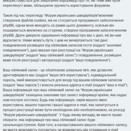
використовується для зберігання інформації про те, які теми вже були
переглянуті вами, збільшуючи зручність користування форумом.
Також під час перегляду “Форум українських швидкуберів”можливе
створення файлів cookies, які не стосуються програмного забезпечення
phpBB, однак вони виходять за рамки цього документу, оскільки він
поширюється виключно на сторінки, створені програмним забезпеченням
phpBB. Друге джерело одержання інформації про вас є дані, які ви нам
відсилаєте. Ними можуть бути, і цим не вичерпуються такі дані:
повідомлення розміщені під обліковим записом гостя (надалі “анонімні
повідомлення”), дані вказані при реєстрації на “Форум українських
швидкуберів” (надалі “ваш обліковий запис”) і повідомлення, розміщені
вами після реєстрації і авторизації (надалі “ваші повідомлення”).
Ваш обліковий запис - це обов'язково унікальне ім'я, яке дозволяє
ідентифікувати вас (надалі “ваше ім'я користувача”), індивідуальний
пароль, який використовується для входу під вашим обліковим записом
(надалі “ваш пароль”) і власна реальна адреса e-mail (надалі “ваш e-mail”).
Ваша інформація про ваш обліковий запис на “Форум українських
швидкуберів” захищена законами про захист інформації країни, яка надає
нам послуги хостингу. Будь-яка інформація, окрім вашого імені
користувача, вашого паролю і вашої адреси e-mail, яка запитується в
процесі реєстрації може бути необхідною або необов'язковою, на розсуд
“Форум українських швидкуберів”. У будь-якому випадку, ви маєте право
обирати, яка інформація про ваш обліковий запис буде
загальнодоступною. Крім того, в налаштуваннях вашого облікового запису,
ви маєте можливість погодитись чи відмовитись від отримання e-mail