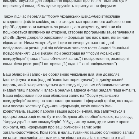
використовується для зберігання інформації про те, які теми вже були
переглянуті вами, збільшуючи зручність користування форумом.
Також під час перегляду “Форум українських швидкуберів”можливе
створення файлів cookies, які не стосуються програмного забезпечення
phpBB, однак вони виходять за рамки цього документу, оскільки він
поширюється виключно на сторінки, створені програмним забезпеченням
phpBB. Друге джерело одержання інформації про вас є дані, які ви нам
відсилаєте. Ними можуть бути, і цим не вичерпуються такі дані:
повідомлення розміщені під обліковим записом гостя (надалі “анонімні
повідомлення”), дані вказані при реєстрації на “Форум українських
швидкуберів” (надалі “ваш обліковий запис”) і повідомлення, розміщені
вами після реєстрації і авторизації (надалі “ваші повідомлення”).
Ваш обліковий запис - це обов'язково унікальне ім'я, яке дозволяє
ідентифікувати вас (надалі “ваше ім'я користувача”), індивідуальний
пароль, який використовується для входу під вашим обліковим записом
(надалі “ваш пароль”) і власна реальна адреса e-mail (надалі “ваш e-mail”).
Ваша інформація про ваш обліковий запис на “Форум українських
швидкуберів” захищена законами про захист інформації країни, яка надає
нам послуги хостингу. Будь-яка інформація, окрім вашого імені
користувача, вашого паролю і вашої адреси e-mail, яка запитується в
процесі реєстрації може бути необхідною або необов'язковою, на розсуд
“Форум українських швидкуберів”. У будь-якому випадку, ви маєте право
обирати, яка інформація про ваш обліковий запис буде
загальнодоступною. Крім того, в налаштуваннях вашого облікового запису,
ви маєте можливість погодитись чи відмовитись від отримання e-mail