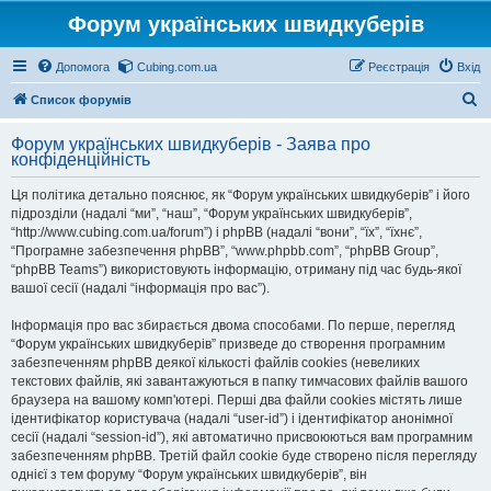
Форум українських швидкуберів
Допомога
Cubing.com.ua
Реєстрація
Вхід
П
Список форумів
о
Форум українських швидкуберів - Заява про
ш
конфіденційність
у
Ця політика детально пояснює, як “Форум українських швидкуберів” і його
к
підрозділи (надалі “ми”, “наш”, “Форум українських швидкуберів”,
“http://www.cubing.com.ua/forum”) і phpBB (надалі “вони”, “їх”, “їхнє”,
“Програмне забезпечення phpBB”, “www.phpbb.com”, “phpBB Group”,
“phpBB Teams”) використовують інформацію, отриману під час будь-якої
вашої сесії (надалі “інформація про вас”).
Інформація про вас збирається двома способами. По перше, перегляд
“Форум українських швидкуберів” призведе до створення програмним
забезпеченням phpBB деякої кількості файлів cookies (невеликих
текстових файлів, які завантажуються в папку тимчасових файлів вашого
браузера на вашому комп'ютері. Перші два файли cookies містять лише
ідентифікатор користувача (надалі “user-id”) і ідентифікатор анонімної
сесії (надалі “session-id”), які автоматично присвоюються вам програмним
забезпеченням phpBB. Третій файл cookie буде створено після перегляду
однієї з тем форуму “Форум українських швидкуберів”, він