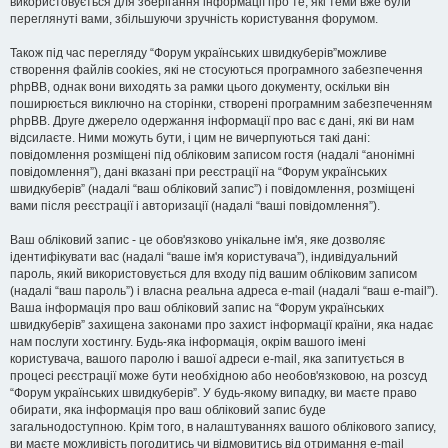
використовується для зберігання інформації про те, які теми вже були
переглянуті вами, збільшуючи зручність користування форумом.
Також під час перегляду “Форум українських швидкуберів”можливе
створення файлів cookies, які не стосуються програмного забезпечення
phpBB, однак вони виходять за рамки цього документу, оскільки він
поширюється виключно на сторінки, створені програмним забезпеченням
phpBB. Друге джерело одержання інформації про вас є дані, які ви нам
відсилаєте. Ними можуть бути, і цим не вичерпуються такі дані:
повідомлення розміщені під обліковим записом гостя (надалі “анонімні
повідомлення”), дані вказані при реєстрації на “Форум українських
швидкуберів” (надалі “ваш обліковий запис”) і повідомлення, розміщені
вами після реєстрації і авторизації (надалі “ваші повідомлення”).
Ваш обліковий запис - це обов'язково унікальне ім'я, яке дозволяє
ідентифікувати вас (надалі “ваше ім'я користувача”), індивідуальний
пароль, який використовується для входу під вашим обліковим записом
(надалі “ваш пароль”) і власна реальна адреса e-mail (надалі “ваш e-mail”).
Ваша інформація про ваш обліковий запис на “Форум українських
швидкуберів” захищена законами про захист інформації країни, яка надає
нам послуги хостингу. Будь-яка інформація, окрім вашого імені
користувача, вашого паролю і вашої адреси e-mail, яка запитується в
процесі реєстрації може бути необхідною або необов'язковою, на розсуд
“Форум українських швидкуберів”. У будь-якому випадку, ви маєте право
обирати, яка інформація про ваш обліковий запис буде
загальнодоступною. Крім того, в налаштуваннях вашого облікового запису,
ви маєте можливість погодитись чи відмовитись від отримання e-mail