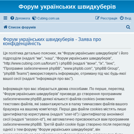
Форум українських швидкуберів
Допомога
Cubing.com.ua
Реєстрація
Вхід
П
Список форумів
о
Форум українських швидкуберів - Заява про
ш
конфіденційність
у
Ця політика детально пояснює, як “Форум українських швидкуберів” і його
к
підрозділи (надалі “ми”, “наш”, “Форум українських швидкуберів”,
“http://www.cubing.com.ua/forum”) і phpBB (надалі “вони”, “їх”, “їхнє”,
“Програмне забезпечення phpBB”, “www.phpbb.com”, “phpBB Group”,
“phpBB Teams”) використовують інформацію, отриману під час будь-якої
вашої сесії (надалі “інформація про вас”).
Інформація про вас збирається двома способами. По перше, перегляд
“Форум українських швидкуберів” призведе до створення програмним
забезпеченням phpBB деякої кількості файлів cookies (невеликих
текстових файлів, які завантажуються в папку тимчасових файлів вашого
браузера на вашому комп'ютері. Перші два файли cookies містять лише
ідентифікатор користувача (надалі “user-id”) і ідентифікатор анонімної
сесії (надалі “session-id”), які автоматично присвоюються вам програмним
забезпеченням phpBB. Третій файл cookie буде створено після перегляду
однієї з тем форуму “Форум українських швидкуберів”, він