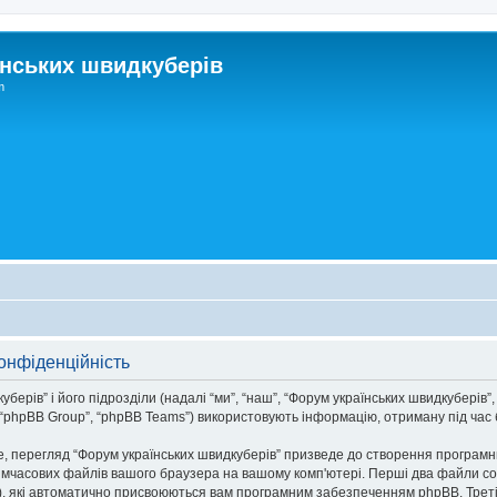
нських швидкуберів
m
онфіденційність
рів” і його підрозділи (надалі “ми”, “наш”, “Форум українських швидкуберів”, “h
phpBB Group”, “phpBB Teams”) використовують інформацію, отриману під час бу
, перегляд “Форум українських швидкуберів” призведе до створення програмни
тимчасових файлів вашого браузера на вашому комп'ютері. Перші два файли co
n-id”), які автоматично присвоюються вам програмним забезпеченням phpBB. Трет