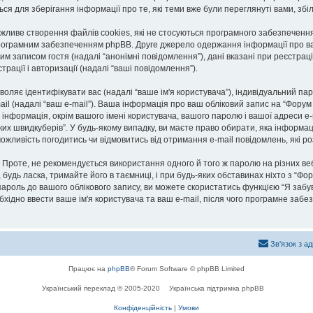
ься для зберігання інформації про те, які теми вже були переглянуті вами, з
ожливе створення файлів cookies, які не стосуються програмного забезпечення
рограмним забезпеченням phpBB. Друге джерело одержання інформації про вас є
им записом гостя (надалі “анонімні повідомлення”), дані вказані при реєстраці
трації і авторизації (надалі “ваші повідомлення”).
озволяє ідентифікувати вас (надалі “ваше ім'я користувача”), індивідуальний п
ail (надалі “ваш e-mail”). Ваша інформація про ваш обліковий запис на “Фору
а інформація, окрім вашого імені користувача, вашого паролю і вашої адреси e-
их швидкуберів”. У будь-якому випадку, ви маєте право обирати, яка інформа
 можливість погодитись чи відмовитись від отримання e-mail повідомлень, як
роте, не рекомендується використання одного й того ж паролю на різних ве
 будь ласка, тримайте його в таємниці, і при будь-яких обставинах ніхто з “Фор
роль до вашого облікового запису, ви можете скористатись функцією “Я забу
бхідно ввести ваше ім'я користувача та ваш e-mail, після чого програмне заб
Зв'язок з а
Працює на
phpBB
® Forum Software © phpBB Limited
Український переклад © 2005-2020
Українська підтримка phpBB
Конфіденційність
|
Умови