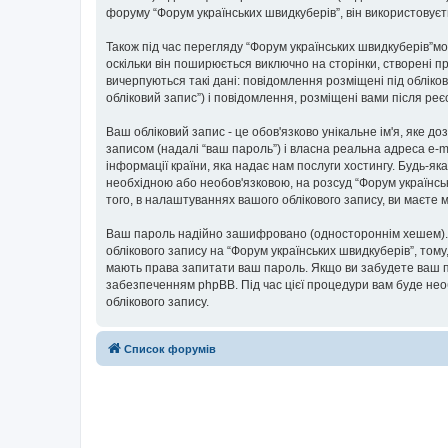
форуму “Форум українських швидкуберів”, він використовуєт
Також під час перегляду “Форум українських швидкуберів”м
оскільки він поширюється виключно на сторінки, створені п
вичерпуються такі дані: повідомлення розміщені під обліков
обліковий запис”) і повідомлення, розміщені вами після реєс
Ваш обліковий запис - це обов'язково унікальне ім'я, яке д
записом (надалі “ваш пароль”) і власна реальна адреса e-m
інформації країни, яка надає нам послуги хостингу. Будь-як
необхідною або необов'язковою, на розсуд “Форум українськ
того, в налаштуваннях вашого облікового запису, ви маєте
Ваш пароль надійно зашифровано (одностороннім хешем). П
облікового запису на “Форум українських швидкуберів”, тому,
мають права запитати ваш пароль. Якщо ви забудете ваш па
забезпеченням phpBB. Під час цієї процедури вам буде нео
облікового запису.
Список форумів