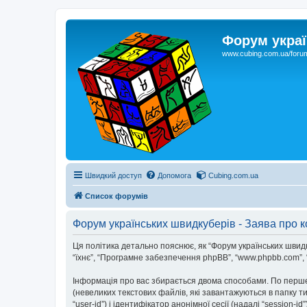
Форум украї
www.cubing.com.ua/foru
Швидкий доступ
Допомога
Cubing.com.ua
Список форумів
Форум українських швидкуберів - Заява про к
Ця політика детально пояснює, як “Форум українських швидкубе
“їхнє”, “Програмне забезпечення phpBB”, “www.phpbb.com”, “
Інформація про вас збирається двома способами. По перше
(невеликих текстових файлів, які завантажуються в папку 
“user-id”) і ідентифікатор анонімної сесії (надалі “sessio