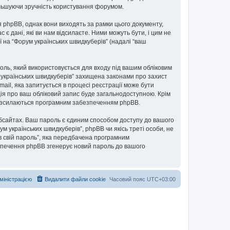
більшуючи зручність користування форумом.
 phpBB, однак вони виходять за рамки цього документу,
 дані, які ви нам відсилаєте. Ними можуть бути, і цим не
ї на “Форум українських швидкуберів” (надалі “ваш
ароль, який використовується для входу під вашим обліковим
м українських швидкуберів” захищена законами про захист
mail, яка запитується в процесі реєстрації може бути
ція про ваш обліковий запис буде загальнодоступною. Крім
і розсилаються програмним забезпеченням phpBB.
бсайтах. Ваш пароль є єдиним способом доступу до вашого
ум українських швидкуберів”, phpBB чи якісь треті особи, не
в свій пароль”, яка передбачена програмним
езпечення phpBB згенерує новий пароль до вашого
дміністрацією
Видалити файли cookie
Часовий пояс
UTC+03:00