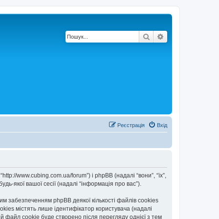
Пошук
Розширений по
Реєстрація
Вхід
ttp://www.cubing.com.ua/forum”) і phpBB (надалі “вони”, “їх”,
дь-якої вашої сесії (надалі “інформація про вас”).
м забезпеченням phpBB деякої кількості файлів cookies
okies містять лише ідентифікатор користувача (надалі
ій файл cookie буде створено після перегляду однієї з тем