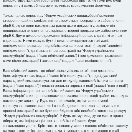
використовується для зберігання інформації про те, які теми вже були
переглянуті вами, збільшуючи зручність користування форумом.
Також під час перегляду “Форум українських швидкуберів”можливе
створення файлів cookies, які не стосуються програмного забезпечення
phpBB, однак вони виходять за рамки цього документу, оскільки він
поширюється виключно на сторінки, створені програмним забезпеченням
phpBB. Друге джерело одержання інформації про вас є дані, які ви нам
відсилаєте. Ними можуть бути, і цим не вичерпуються такі дані:
повідомлення розміщені під обліковим записом гостя (надалі “анонімні
повідомлення”), дані вказані при реєстрації на “Форум українських
швидкуберів” (надалі “ваш обліковий запис”) і повідомлення, розміщені
вами після реєстрації і авторизації (надалі “ваші повідомлення”).
Ваш обліковий запис - це обов'язково унікальне ім'я, яке дозволяє
ідентифікувати вас (надалі “ваше ім'я користувача”), індивідуальний
пароль, який використовується для входу під вашим обліковим записом
(надалі “ваш пароль”) і власна реальна адреса e-mail (надалі “ваш e-mail”).
Ваша інформація про ваш обліковий запис на “Форум українських
швидкуберів” захищена законами про захист інформації країни, яка надає
нам послуги хостингу. Будь-яка інформація, окрім вашого імені
користувача, вашого паролю і вашої адреси e-mail, яка запитується в
процесі реєстрації може бути необхідною або необов'язковою, на розсуд
“Форум українських швидкуберів”. У будь-якому випадку, ви маєте право
обирати, яка інформація про ваш обліковий запис буде
загальнодоступною. Крім того, в налаштуваннях вашого облікового запису,
ви маєте можливість погодитись чи відмовитись від отримання e-mail