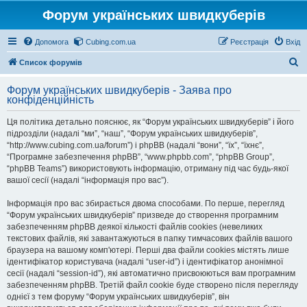
Форум українських швидкуберів
Допомога
Cubing.com.ua
Реєстрація
Вхід
П
Список форумів
о
Форум українських швидкуберів - Заява про
ш
конфіденційність
у
Ця політика детально пояснює, як “Форум українських швидкуберів” і його
к
підрозділи (надалі “ми”, “наш”, “Форум українських швидкуберів”,
“http://www.cubing.com.ua/forum”) і phpBB (надалі “вони”, “їх”, “їхнє”,
“Програмне забезпечення phpBB”, “www.phpbb.com”, “phpBB Group”,
“phpBB Teams”) використовують інформацію, отриману під час будь-якої
вашої сесії (надалі “інформація про вас”).
Інформація про вас збирається двома способами. По перше, перегляд
“Форум українських швидкуберів” призведе до створення програмним
забезпеченням phpBB деякої кількості файлів cookies (невеликих
текстових файлів, які завантажуються в папку тимчасових файлів вашого
браузера на вашому комп'ютері. Перші два файли cookies містять лише
ідентифікатор користувача (надалі “user-id”) і ідентифікатор анонімної
сесії (надалі “session-id”), які автоматично присвоюються вам програмним
забезпеченням phpBB. Третій файл cookie буде створено після перегляду
однієї з тем форуму “Форум українських швидкуберів”, він