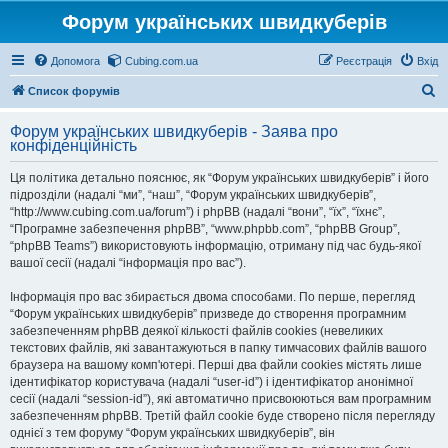
Форум українських швидкуберів
Допомога
Cubing.com.ua
Реєстрація
Вхід
П
Список форумів
о
Форум українських швидкуберів - Заява про
ш
конфіденційність
у
Ця політика детально пояснює, як “Форум українських швидкуберів” і його
к
підрозділи (надалі “ми”, “наш”, “Форум українських швидкуберів”,
“http://www.cubing.com.ua/forum”) і phpBB (надалі “вони”, “їх”, “їхнє”,
“Програмне забезпечення phpBB”, “www.phpbb.com”, “phpBB Group”,
“phpBB Teams”) використовують інформацію, отриману під час будь-якої
вашої сесії (надалі “інформація про вас”).
Інформація про вас збирається двома способами. По перше, перегляд
“Форум українських швидкуберів” призведе до створення програмним
забезпеченням phpBB деякої кількості файлів cookies (невеликих
текстових файлів, які завантажуються в папку тимчасових файлів вашого
браузера на вашому комп'ютері. Перші два файли cookies містять лише
ідентифікатор користувача (надалі “user-id”) і ідентифікатор анонімної
сесії (надалі “session-id”), які автоматично присвоюються вам програмним
забезпеченням phpBB. Третій файл cookie буде створено після перегляду
однієї з тем форуму “Форум українських швидкуберів”, він