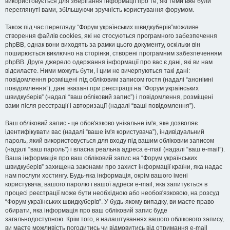
використовується для зберігання інформації про те, які теми вже були
переглянуті вами, збільшуючи зручність користування форумом.
Також під час перегляду “Форум українських швидкуберів”можливе
створення файлів cookies, які не стосуються програмного забезпечення
phpBB, однак вони виходять за рамки цього документу, оскільки він
поширюється виключно на сторінки, створені програмним забезпеченням
phpBB. Друге джерело одержання інформації про вас є дані, які ви нам
відсилаєте. Ними можуть бути, і цим не вичерпуються такі дані:
повідомлення розміщені під обліковим записом гостя (надалі “анонімні
повідомлення”), дані вказані при реєстрації на “Форум українських
швидкуберів” (надалі “ваш обліковий запис”) і повідомлення, розміщені
вами після реєстрації і авторизації (надалі “ваші повідомлення”).
Ваш обліковий запис - це обов'язково унікальне ім'я, яке дозволяє
ідентифікувати вас (надалі “ваше ім'я користувача”), індивідуальний
пароль, який використовується для входу під вашим обліковим записом
(надалі “ваш пароль”) і власна реальна адреса e-mail (надалі “ваш e-mail”).
Ваша інформація про ваш обліковий запис на “Форум українських
швидкуберів” захищена законами про захист інформації країни, яка надає
нам послуги хостингу. Будь-яка інформація, окрім вашого імені
користувача, вашого паролю і вашої адреси e-mail, яка запитується в
процесі реєстрації може бути необхідною або необов'язковою, на розсуд
“Форум українських швидкуберів”. У будь-якому випадку, ви маєте право
обирати, яка інформація про ваш обліковий запис буде
загальнодоступною. Крім того, в налаштуваннях вашого облікового запису,
ви маєте можливість погодитись чи відмовитись від отримання e-mail