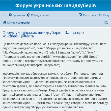
Форум українських швидкуберів
Допомога
Cubing.com.ua
Реєстрація
Вхід
П
Список форумів
о
Форум українських швидкуберів - Заява про
ш
конфіденційність
у
Ця політика детально пояснює, як “Форум українських швидкуберів” і його
к
підрозділи (надалі “ми”, “наш”, “Форум українських швидкуберів”,
“http://www.cubing.com.ua/forum”) і phpBB (надалі “вони”, “їх”, “їхнє”,
“Програмне забезпечення phpBB”, “www.phpbb.com”, “phpBB Group”,
“phpBB Teams”) використовують інформацію, отриману під час будь-якої
вашої сесії (надалі “інформація про вас”).
Інформація про вас збирається двома способами. По перше, перегляд
“Форум українських швидкуберів” призведе до створення програмним
забезпеченням phpBB деякої кількості файлів cookies (невеликих
текстових файлів, які завантажуються в папку тимчасових файлів вашого
браузера на вашому комп'ютері. Перші два файли cookies містять лише
ідентифікатор користувача (надалі “user-id”) і ідентифікатор анонімної
сесії (надалі “session-id”), які автоматично присвоюються вам програмним
забезпеченням phpBB. Третій файл cookie буде створено після перегляду
однієї з тем форуму “Форум українських швидкуберів”, він