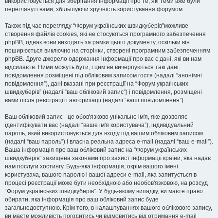
використовується для зберігання інформації про те, які теми вже були
переглянуті вами, збільшуючи зручність користування форумом.
Також під час перегляду “Форум українських швидкуберів”можливе
створення файлів cookies, які не стосуються програмного забезпечення
phpBB, однак вони виходять за рамки цього документу, оскільки він
поширюється виключно на сторінки, створені програмним забезпеченням
phpBB. Друге джерело одержання інформації про вас є дані, які ви нам
відсилаєте. Ними можуть бути, і цим не вичерпуються такі дані:
повідомлення розміщені під обліковим записом гостя (надалі “анонімні
повідомлення”), дані вказані при реєстрації на “Форум українських
швидкуберів” (надалі “ваш обліковий запис”) і повідомлення, розміщені
вами після реєстрації і авторизації (надалі “ваші повідомлення”).
Ваш обліковий запис - це обов'язково унікальне ім'я, яке дозволяє
ідентифікувати вас (надалі “ваше ім'я користувача”), індивідуальний
пароль, який використовується для входу під вашим обліковим записом
(надалі “ваш пароль”) і власна реальна адреса e-mail (надалі “ваш e-mail”).
Ваша інформація про ваш обліковий запис на “Форум українських
швидкуберів” захищена законами про захист інформації країни, яка надає
нам послуги хостингу. Будь-яка інформація, окрім вашого імені
користувача, вашого паролю і вашої адреси e-mail, яка запитується в
процесі реєстрації може бути необхідною або необов'язковою, на розсуд
“Форум українських швидкуберів”. У будь-якому випадку, ви маєте право
обирати, яка інформація про ваш обліковий запис буде
загальнодоступною. Крім того, в налаштуваннях вашого облікового запису,
ви маєте можливість погодитись чи відмовитись від отримання e-mail