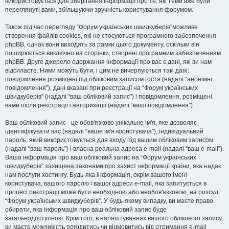
використовується для зберігання інформації про те, які теми вже були
переглянуті вами, збільшуючи зручність користування форумом.
Також під час перегляду “Форум українських швидкуберів”можливе
створення файлів cookies, які не стосуються програмного забезпечення
phpBB, однак вони виходять за рамки цього документу, оскільки він
поширюється виключно на сторінки, створені програмним забезпеченням
phpBB. Друге джерело одержання інформації про вас є дані, які ви нам
відсилаєте. Ними можуть бути, і цим не вичерпуються такі дані:
повідомлення розміщені під обліковим записом гостя (надалі “анонімні
повідомлення”), дані вказані при реєстрації на “Форум українських
швидкуберів” (надалі “ваш обліковий запис”) і повідомлення, розміщені
вами після реєстрації і авторизації (надалі “ваші повідомлення”).
Ваш обліковий запис - це обов'язково унікальне ім'я, яке дозволяє
ідентифікувати вас (надалі “ваше ім'я користувача”), індивідуальний
пароль, який використовується для входу під вашим обліковим записом
(надалі “ваш пароль”) і власна реальна адреса e-mail (надалі “ваш e-mail”).
Ваша інформація про ваш обліковий запис на “Форум українських
швидкуберів” захищена законами про захист інформації країни, яка надає
нам послуги хостингу. Будь-яка інформація, окрім вашого імені
користувача, вашого паролю і вашої адреси e-mail, яка запитується в
процесі реєстрації може бути необхідною або необов'язковою, на розсуд
“Форум українських швидкуберів”. У будь-якому випадку, ви маєте право
обирати, яка інформація про ваш обліковий запис буде
загальнодоступною. Крім того, в налаштуваннях вашого облікового запису,
ви маєте можливість погодитись чи відмовитись від отримання e-mail