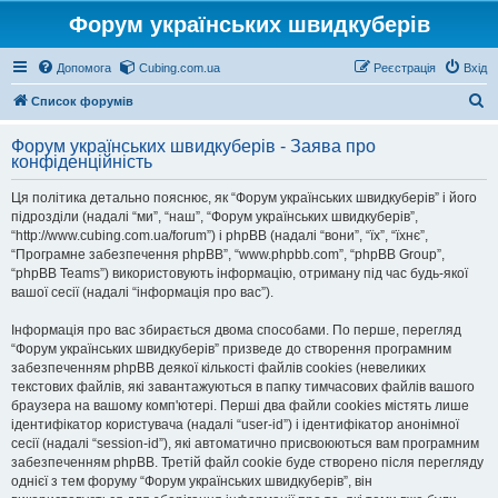
Форум українських швидкуберів
Допомога
Cubing.com.ua
Реєстрація
Вхід
П
Список форумів
о
Форум українських швидкуберів - Заява про
ш
конфіденційність
у
Ця політика детально пояснює, як “Форум українських швидкуберів” і його
к
підрозділи (надалі “ми”, “наш”, “Форум українських швидкуберів”,
“http://www.cubing.com.ua/forum”) і phpBB (надалі “вони”, “їх”, “їхнє”,
“Програмне забезпечення phpBB”, “www.phpbb.com”, “phpBB Group”,
“phpBB Teams”) використовують інформацію, отриману під час будь-якої
вашої сесії (надалі “інформація про вас”).
Інформація про вас збирається двома способами. По перше, перегляд
“Форум українських швидкуберів” призведе до створення програмним
забезпеченням phpBB деякої кількості файлів cookies (невеликих
текстових файлів, які завантажуються в папку тимчасових файлів вашого
браузера на вашому комп'ютері. Перші два файли cookies містять лише
ідентифікатор користувача (надалі “user-id”) і ідентифікатор анонімної
сесії (надалі “session-id”), які автоматично присвоюються вам програмним
забезпеченням phpBB. Третій файл cookie буде створено після перегляду
однієї з тем форуму “Форум українських швидкуберів”, він