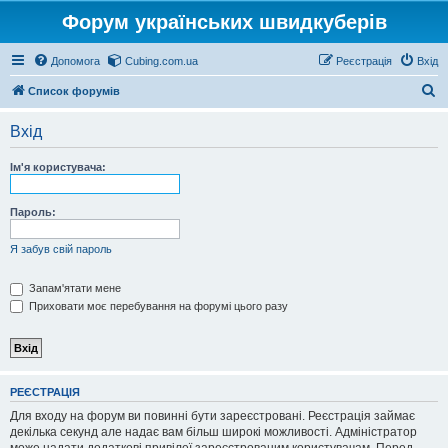
Форум українських швидкуберів
Допомога
Cubing.com.ua
Реєстрація
Вхід
П
Список форумів
о
Вхід
ш
у
Ім'я користувача:
к
Пароль:
Я забув свій пароль
Запам'ятати мене
Приховати моє перебування на форумі цього разу
РЕЄСТРАЦІЯ
Для входу на форум ви повинні бути зареєстровані. Реєстрація займає
декілька секунд але надає вам більш широкі можливості. Адміністратор
може надати додаткові привілеї зареєстрованим користувачам. Перед