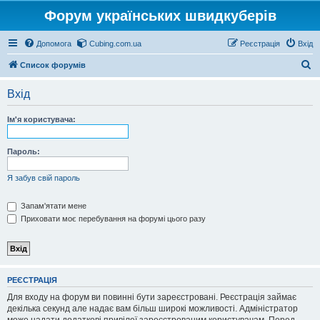
Форум українських швидкуберів
Допомога
Cubing.com.ua
Реєстрація
Вхід
П
Список форумів
о
Вхід
ш
у
Ім'я користувача:
к
Пароль:
Я забув свій пароль
Запам'ятати мене
Приховати моє перебування на форумі цього разу
РЕЄСТРАЦІЯ
Для входу на форум ви повинні бути зареєстровані. Реєстрація займає
декілька секунд але надає вам більш широкі можливості. Адміністратор
може надати додаткові привілеї зареєстрованим користувачам. Перед