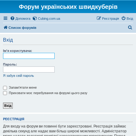
Форум українських швидкуберів
Допомога
Cubing.com.ua
Реєстрація
Вхід
П
Список форумів
о
Вхід
ш
у
Ім'я користувача:
к
Пароль:
Я забув свій пароль
Запам'ятати мене
Приховати моє перебування на форумі цього разу
РЕЄСТРАЦІЯ
Для входу на форум ви повинні бути зареєстровані. Реєстрація займає
декілька секунд але надає вам більш широкі можливості. Адміністратор
може надати додаткові привілеї зареєстрованим користувачам. Перед