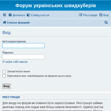
Форум українських швидкуберів
Допомога
Cubing.com.ua
Реєстрація
Вхід
П
Список форумів
о
Вхід
ш
у
Ім'я користувача:
к
Пароль:
Я забув свій пароль
Запам'ятати мене
Приховати моє перебування на форумі цього разу
РЕЄСТРАЦІЯ
Для входу на форум ви повинні бути зареєстровані. Реєстрація займає
декілька секунд але надає вам більш широкі можливості. Адміністратор
може надати додаткові привілеї зареєстрованим користувачам. Перед