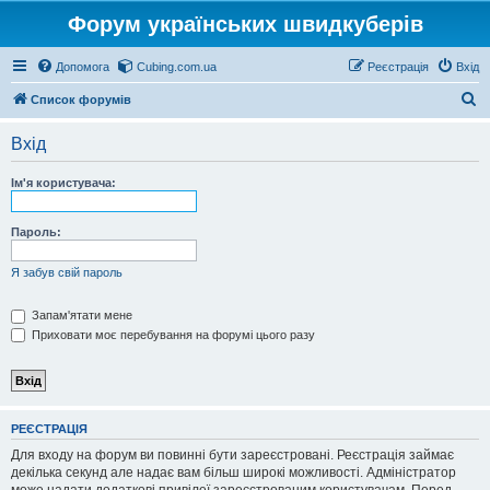
Форум українських швидкуберів
Допомога
Cubing.com.ua
Реєстрація
Вхід
П
Список форумів
о
Вхід
ш
у
Ім'я користувача:
к
Пароль:
Я забув свій пароль
Запам'ятати мене
Приховати моє перебування на форумі цього разу
РЕЄСТРАЦІЯ
Для входу на форум ви повинні бути зареєстровані. Реєстрація займає
декілька секунд але надає вам більш широкі можливості. Адміністратор
може надати додаткові привілеї зареєстрованим користувачам. Перед