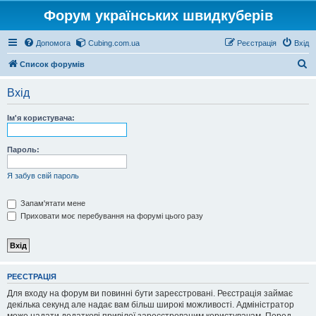
Форум українських швидкуберів
Допомога
Cubing.com.ua
Реєстрація
Вхід
П
Список форумів
о
Вхід
ш
у
Ім'я користувача:
к
Пароль:
Я забув свій пароль
Запам'ятати мене
Приховати моє перебування на форумі цього разу
РЕЄСТРАЦІЯ
Для входу на форум ви повинні бути зареєстровані. Реєстрація займає
декілька секунд але надає вам більш широкі можливості. Адміністратор
може надати додаткові привілеї зареєстрованим користувачам. Перед