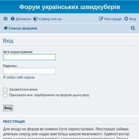
Форум українських швидкуберів
Допомога
Cubing.com.ua
Реєстрація
Вхід
П
Список форумів
о
Вхід
ш
у
Ім'я користувача:
к
Пароль:
Я забув свій пароль
Запам'ятати мене
Приховати моє перебування на форумі цього разу
РЕЄСТРАЦІЯ
Для входу на форум ви повинні бути зареєстровані. Реєстрація займає
декілька секунд але надає вам більш широкі можливості. Адміністратор
може надати додаткові привілеї зареєстрованим користувачам. Перед