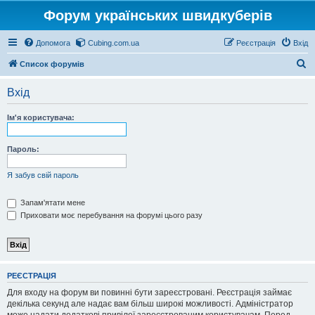
Форум українських швидкуберів
Допомога
Cubing.com.ua
Реєстрація
Вхід
П
Список форумів
о
Вхід
ш
у
Ім'я користувача:
к
Пароль:
Я забув свій пароль
Запам'ятати мене
Приховати моє перебування на форумі цього разу
РЕЄСТРАЦІЯ
Для входу на форум ви повинні бути зареєстровані. Реєстрація займає
декілька секунд але надає вам більш широкі можливості. Адміністратор
може надати додаткові привілеї зареєстрованим користувачам. Перед